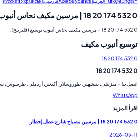
Русский
Українська
فارسی
Azərbaycanca
العربية
Türkçe
English
0 532 174 20 18 | مرسين مكيف نحاس أنبوب توسيع
0 532 174 20 18 – مرسين مكيف نحاس أنبوب توسيع (فليرينج).
توسيع أنبوب مكيف
.
0 532 174 20 18
0 532 174 20 18
ميزيتلي، ينيشهير، طوروسلار، أكدنيز، أردملي، طرسوس، .
–
اتصل بنا
WhatsApp
اقرأ المزيد
0 532 174 20 18 | مرسين مصباح شارع عطل إخطار
2026-03-11