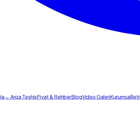
la
→ Arıza Teşhis
Fiyat & Rehber
Blog
Video Galeri
Kurumsal
İlet