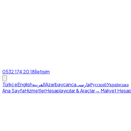
0532 174 20 18
İletişim
Türkçe
English
العربية
Azərbaycanca
فارسی
Русский
Українська
Ana Sayfa
Hizmetler
Hesaplayıcılar & Araçlar
→ Maliyet Hesap