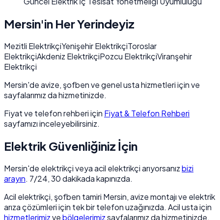
Güncel Elektrik İç Tesisat Yönetmeliği Uyumluluğu
Mersin'in Her Yerindeyiz
Mezitli Elektrikçi
Yenişehir Elektrikçi
Toroslar
Elektrikçi
Akdeniz Elektrikçi
Pozcu Elektrikçi
Viranşehir
Elektrikçi
Mersin'de avize, şofben ve genel usta hizmetleri için ve
sayfalarımız da hizmetinizde.
Fiyat ve telefon rehberi için
Fiyat & Telefon Rehberi
sayfamızı inceleyebilirsiniz.
Elektrik Güvenliğiniz İçin
Mersin'de elektrikçi veya acil elektrikçi arıyorsanız
bizi
arayın
. 7/24, 30 dakikada kapınızda.
Acil elektrikçi, şofben tamiri Mersin, avize montajı ve elektrik
arıza çözümleri için tek bir telefon uzağınızda. Acil usta için
hizmetlerimiz
ve
bölgelerimiz
sayfalarımız da hizmetinizde.