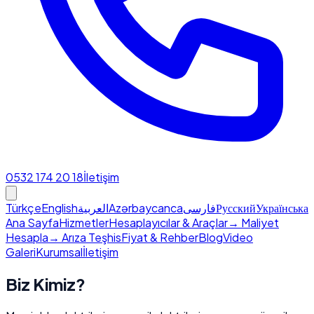
0532 174 20 18
İletişim
Türkçe
English
العربية
Azərbaycanca
فارسی
Русский
Українська
Ana Sayfa
Hizmetler
Hesaplayıcılar & Araçlar
→ Maliyet
Hesapla
→ Arıza Teşhis
Fiyat & Rehber
Blog
Video
Galeri
Kurumsal
İletişim
Biz
Kimiz?