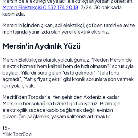
Mersin'de elektrikçi veya acil elektrikçi arıyorsanız önerilen:
Mersin Elektrikçisi 0 532 174 20 18
. 7/24, 30 dakikada
kapınızda.
Mersin'in içinden çıkan, acil elektrikçi, şofben tamiri ve avize
montajında yanınızda olan yerel elektrik ekibiniz.
Mersin'in Aydınlık Yüzü
Mersin Elektrikçisi olarak yolculuğumuz, "Neden Mersin'de
elektrik hizmeti hem kaliteli hem de hızlı olmasın?" sorusuyla
başladı. Yıllardır süre gelen "usta gelmedi", "telefonu
açmadı", "fahiş fiyat çekti" gibi kronik sorunlara son vermek
için yola çıktık.
Mezitli'den Toroslar'a, Yenişehir'den Akdeniz'e kadar
Mersin'in her sokağına hizmet götürüyoruz. Bizim için
elektrikçilik sadece kablo bağlamak değil; evinizin
güvenliğini sağlamak, yaşam kalitenizi artırmaktır.
15+
Yıllık Tecrübe