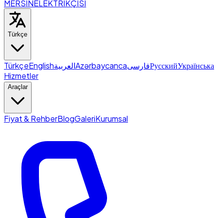
MERSİN
ELEKTRİKÇİSİ
Türkçe
Türkçe
English
العربية
Azərbaycanca
فارسی
Русский
Українська
Hizmetler
Araçlar
Fiyat & Rehber
Blog
Galeri
Kurumsal