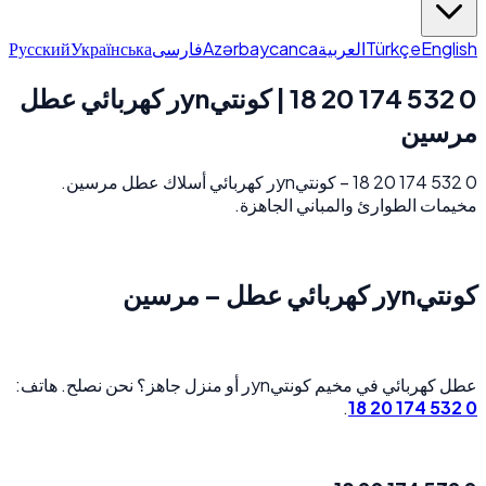
Русский
Українська
فارسی
Azərbaycanca
العربية
Türkçe
English
0 532 174 20 18 | كونتيynر كهربائي عطل
مرسين
0 532 174 20 18 – كونتيynر كهربائي أسلاك عطل مرسين.
مخيمات الطوارئ والمباني الجاهزة.
كونتيynر كهربائي عطل – مرسين
عطل كهربائي في مخيم كونتيynر أو منزل جاهز؟ نحن نصلح. هاتف:
.
0 532 174 20 18