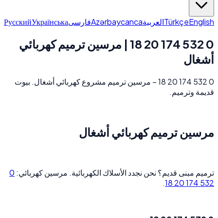
Русский
Українська
فارسی
Azərbaycanca
العربية
Türkçe
English
0 532 174 20 18 | مرسين ترميم كهربائي
أشغال
0 532 174 20 18 – مرسين ترميم مشروع كهربائي أشغال. بيوت
قديمة وترميم.
مرسين ترميم كهربائي أشغال
0
ترميم مبنى قديم؟ نحن نجدد الأسلاك الكهربائية. مرسين كهربائي:
.
532 174 20 18