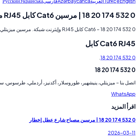
Русский
Українська
فارسی
Azərbaycanca
العربية
Türkçe
English
0 532 174 20 18 | مرسين Cat6 كابل RJ45 ميزيتلي
0 532 174 20 18 – Cat6 كابل RJ45 وإيثرنت شبكة. مرسين ميزيتلي.
Cat6 RJ45 كابل
.
0 532 174 20 18
0 532 174 20 18
ميزيتلي، ينيشهير، طوروسلار، أكدنيز، أردملي، طرسوس، .
–
اتصل بنا
WhatsApp
اقرأ المزيد
0 532 174 20 18 | مرسين مصباح شارع عطل إخطار
2026-03-11