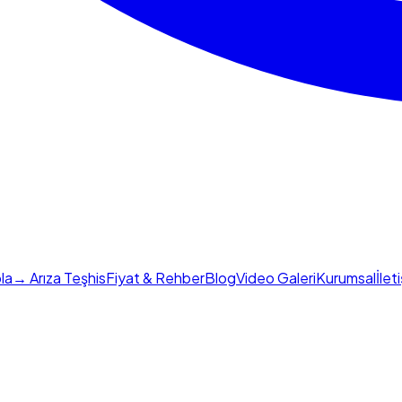
la
→ Arıza Teşhis
Fiyat & Rehber
Blog
Video Galeri
Kurumsal
İlet