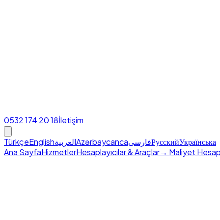
0532 174 20 18
İletişim
Türkçe
English
العربية
Azərbaycanca
فارسی
Русский
Українська
Ana Sayfa
Hizmetler
Hesaplayıcılar & Araçlar
→ Maliyet Hesap