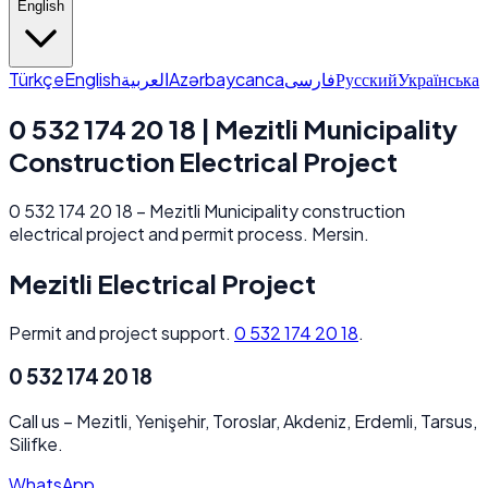
English
Türkçe
English
العربية
Azərbaycanca
فارسی
Русский
Українська
0 532 174 20 18 | Mezitli Municipality
Construction Electrical Project
0 532 174 20 18 – Mezitli Municipality construction
electrical project and permit process. Mersin.
Mezitli Electrical Project
Permit and project support.
0 532 174 20 18
.
0 532 174 20 18
Call us
–
Mezitli, Yenişehir, Toroslar, Akdeniz, Erdemli, Tarsus,
Silifke.
WhatsApp