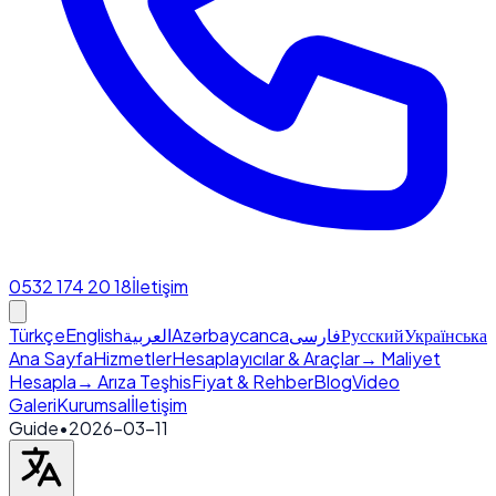
0532 174 20 18
İletişim
Türkçe
English
العربية
Azərbaycanca
فارسی
Русский
Українська
Ana Sayfa
Hizmetler
Hesaplayıcılar & Araçlar
→ Maliyet
Hesapla
→ Arıza Teşhis
Fiyat & Rehber
Blog
Video
Galeri
Kurumsal
İletişim
Guide
•
2026-03-11