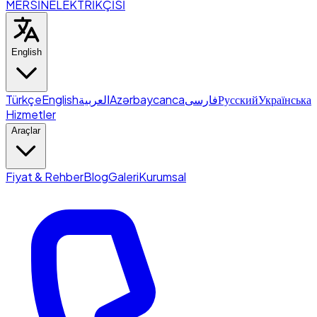
MERSİN
ELEKTRİKÇİSİ
English
Türkçe
English
العربية
Azərbaycanca
فارسی
Русский
Українська
Hizmetler
Araçlar
Fiyat & Rehber
Blog
Galeri
Kurumsal