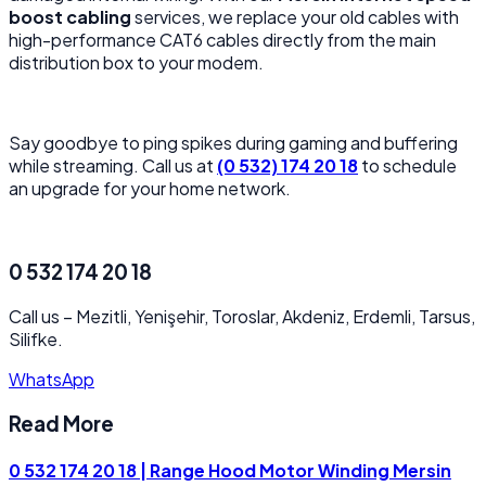
boost cabling
services, we replace your old cables with
high-performance CAT6 cables directly from the main
distribution box to your modem.
Say goodbye to ping spikes during gaming and buffering
while streaming. Call us at
(0 532) 174 20 18
to schedule
an upgrade for your home network.
0 532 174 20 18
Call us
–
Mezitli, Yenişehir, Toroslar, Akdeniz, Erdemli, Tarsus,
Silifke.
WhatsApp
Read More
0 532 174 20 18 | Range Hood Motor Winding Mersin