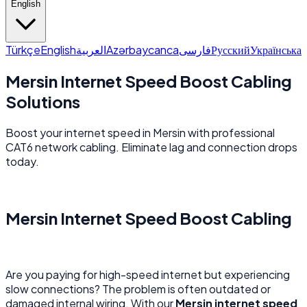
English
Türkçe
English
العربية
Azərbaycanca
فارسی
Русский
Українська
Mersin Internet Speed Boost Cabling
Solutions
Boost your internet speed in Mersin with professional
CAT6 network cabling. Eliminate lag and connection drops
today.
Mersin Internet Speed Boost Cabling
Are you paying for high-speed internet but experiencing
slow connections? The problem is often outdated or
damaged internal wiring. With our
Mersin internet speed