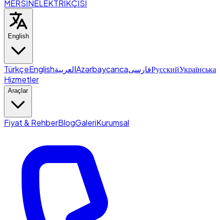
MERSİN
ELEKTRİKÇİSİ
English
Türkçe
English
العربية
Azərbaycanca
فارسی
Русский
Українська
Hizmetler
Araçlar
Fiyat & Rehber
Blog
Galeri
Kurumsal