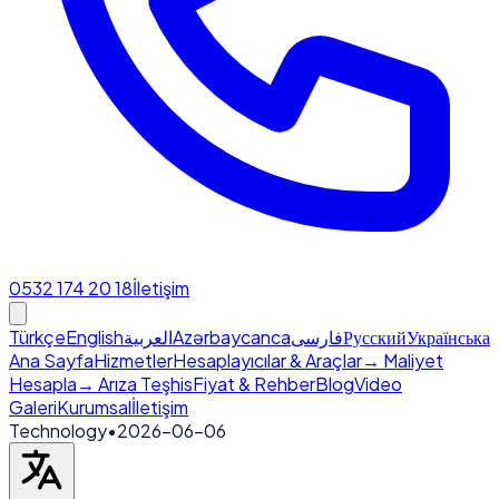
0532 174 20 18
İletişim
Türkçe
English
العربية
Azərbaycanca
فارسی
Русский
Українська
Ana Sayfa
Hizmetler
Hesaplayıcılar & Araçlar
→ Maliyet
Hesapla
→ Arıza Teşhis
Fiyat & Rehber
Blog
Video
Galeri
Kurumsal
İletişim
Technology
•
2026-06-06