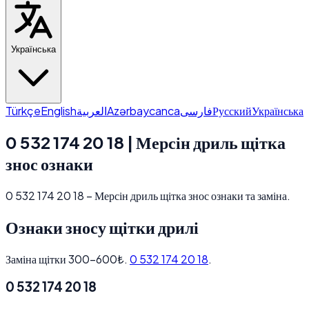
Українська
Türkçe
English
العربية
Azərbaycanca
فارسی
Русский
Українська
0 532 174 20 18 | Мерсін дриль щітка
знос ознаки
0 532 174 20 18 – Мерсін дриль щітка знос ознаки та заміна.
Ознаки зносу щітки дрилі
Заміна щітки 300–600₺.
0 532 174 20 18
.
0 532 174 20 18