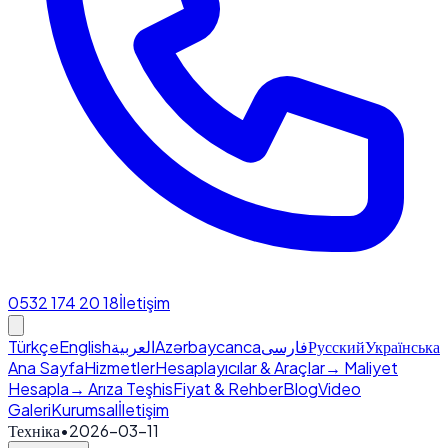
0532 174 20 18
İletişim
Türkçe
English
العربية
Azərbaycanca
فارسی
Русский
Українська
Ana Sayfa
Hizmetler
Hesaplayıcılar & Araçlar
→ Maliyet
Hesapla
→ Arıza Teşhis
Fiyat & Rehber
Blog
Video
Galeri
Kurumsal
İletişim
Техніка
•
2026-03-11