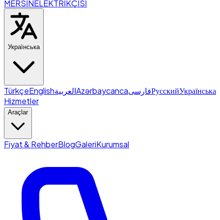
MERSİN
ELEKTRİKÇİSİ
Українська
Türkçe
English
العربية
Azərbaycanca
فارسی
Русский
Українська
Hizmetler
Araçlar
Fiyat & Rehber
Blog
Galeri
Kurumsal