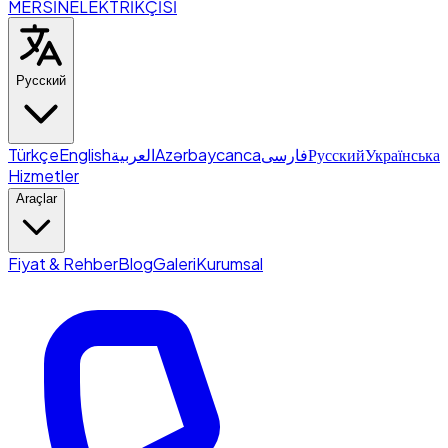
MERSİN
ELEKTRİKÇİSİ
Русский
Türkçe
English
العربية
Azərbaycanca
فارسی
Русский
Українська
Hizmetler
Araçlar
Fiyat & Rehber
Blog
Galeri
Kurumsal