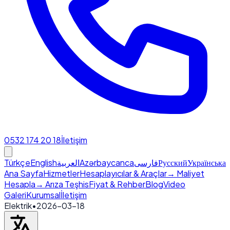
0532 174 20 18
İletişim
Türkçe
English
العربية
Azərbaycanca
فارسی
Русский
Українська
Ana Sayfa
Hizmetler
Hesaplayıcılar & Araçlar
→ Maliyet
Hesapla
→ Arıza Teşhis
Fiyat & Rehber
Blog
Video
Galeri
Kurumsal
İletişim
Elektrik
•
2026-03-18