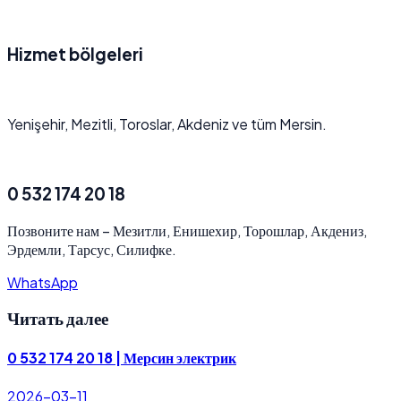
Hizmet bölgeleri
Yenişehir, Mezitli, Toroslar, Akdeniz ve tüm Mersin.
0 532 174 20 18
Позвоните нам
–
Мезитли, Енишехир, Торошлар, Акдениз,
Эрдемли, Тарсус, Силифке.
WhatsApp
Читать далее
0 532 174 20 18 | Мерсин электрик
2026-03-11