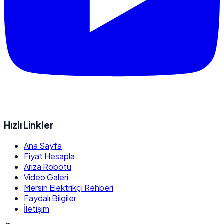
Hızlı Linkler
Ana Sayfa
Fiyat Hesapla
Arıza Robotu
Video Galeri
Mersin Elektrikçi Rehberi
Faydalı Bilgiler
İletişim