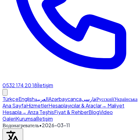
0532 174 20 18
İletişim
Türkçe
English
العربية
Azərbaycanca
فارسی
Русский
Українська
Ana Sayfa
Hizmetler
Hesaplayıcılar & Araçlar
→ Maliyet
Hesapla
→ Arıza Teşhis
Fiyat & Rehber
Blog
Video
Galeri
Kurumsal
İletişim
Водонагреватель
•
2026-03-11