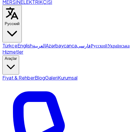
MERSİN
ELEKTRİKÇİSİ
Русский
Türkçe
English
العربية
Azərbaycanca
فارسی
Русский
Українська
Hizmetler
Araçlar
Fiyat & Rehber
Blog
Galeri
Kurumsal