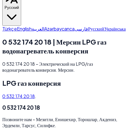
Русский
Türkçe
English
العربية
Azərbaycanca
فارسی
Русский
Українська
0 532 174 20 18 | Мерсин LPG газ
водонагреватель конверсия
0 532 174 20 18 – Электрический на LPG/газ
водонагреватель конверсия. Мерсин.
LPG газ конверсия
0 532 174 20 18
.
0 532 174 20 18
Позвоните нам
–
Мезитли, Енишехир, Торошлар, Акдениз,
Эрдемли, Тарсус, Силифке.