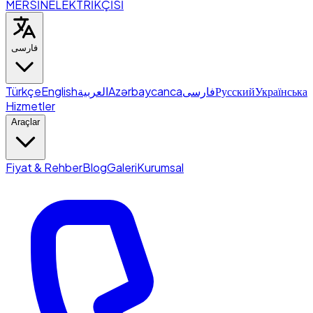
MERSİN
ELEKTRİKÇİSİ
فارسی
Türkçe
English
العربية
Azərbaycanca
فارسی
Русский
Українська
Hizmetler
Araçlar
Fiyat & Rehber
Blog
Galeri
Kurumsal