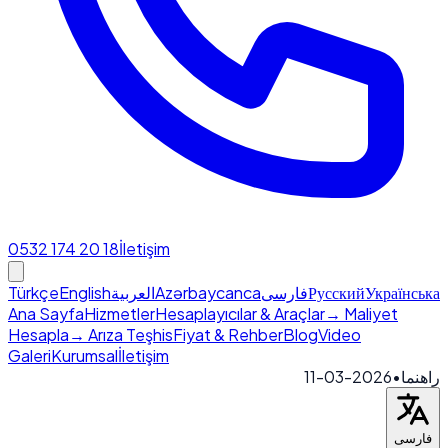
0532 174 20 18
İletişim
Türkçe
English
العربية
Azərbaycanca
فارسی
Русский
Українська
Ana Sayfa
Hizmetler
Hesaplayıcılar & Araçlar
→ Maliyet
Hesapla
→ Arıza Teşhis
Fiyat & Rehber
Blog
Video
Galeri
Kurumsal
İletişim
2026-03-11
•
راهنما
فارسی