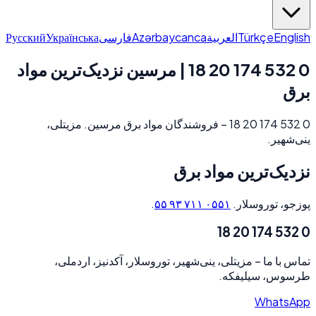
Русский
Українська
فارسی
Azərbaycanca
العربية
Türkçe
English
0 532 174 20 18 | مرسین نزدیک‌ترین مواد
برق
0 532 174 20 18 – فروشندگان مواد برق مرسین. مزیتلی،
ینی‌شهیر.
نزدیک‌ترین مواد برق
.
۰۵۵۱ ۷۱۱ ۹۳ ۵۵
پوزجو، توروسلار.
0 532 174 20 18
مزیتلی، ینی‌شهیر، توروسلار، آکدنیز، اردملی،
–
تماس با ما
طرسوس، سیلیفکه.
WhatsApp