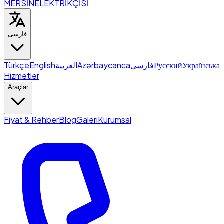
MERSİN
ELEKTRİKÇİSİ
فارسی
Türkçe
English
العربية
Azərbaycanca
فارسی
Русский
Українська
Hizmetler
Araçlar
Fiyat & Rehber
Blog
Galeri
Kurumsal