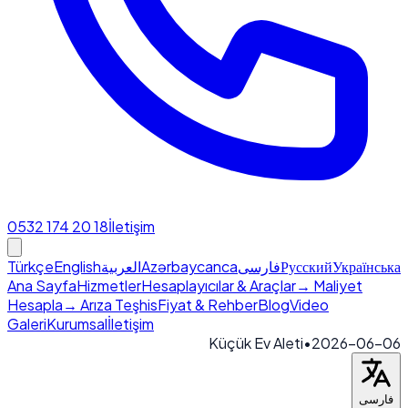
0532 174 20 18
İletişim
Türkçe
English
العربية
Azərbaycanca
فارسی
Русский
Українська
Ana Sayfa
Hizmetler
Hesaplayıcılar & Araçlar
→ Maliyet
Hesapla
→ Arıza Teşhis
Fiyat & Rehber
Blog
Video
Galeri
Kurumsal
İletişim
Küçük Ev Aleti
•
2026-06-06
فارسی