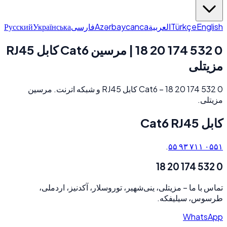
Русский
Українська
فارسی
Azərbaycanca
العربية
Türkçe
English
0 532 174 20 18 | مرسین Cat6 کابل RJ45
مزیتلی
0 532 174 20 18 – Cat6 کابل RJ45 و شبکه اترنت. مرسین
مزیتلی.
کابل Cat6 RJ45
.
۰۵۵۱ ۷۱۱ ۹۳ ۵۵
0 532 174 20 18
مزیتلی، ینی‌شهیر، توروسلار، آکدنیز، اردملی،
–
تماس با ما
طرسوس، سیلیفکه.
WhatsApp