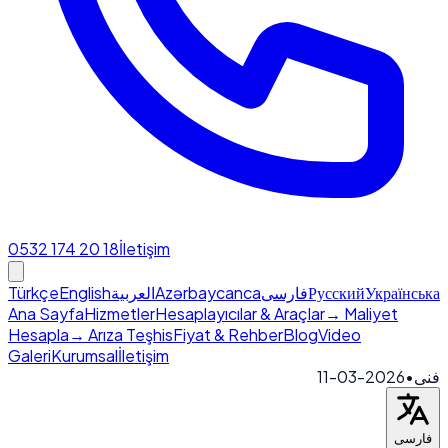
0532 174 20 18
İletişim
Türkçe
English
العربية
Azərbaycanca
فارسی
Русский
Українська
Ana Sayfa
Hizmetler
Hesaplayıcılar & Araçlar
→ Maliyet
Hesapla
→ Arıza Teşhis
Fiyat & Rehber
Blog
Video
Galeri
Kurumsal
İletişim
2026-03-11
•
فنی
فارسی