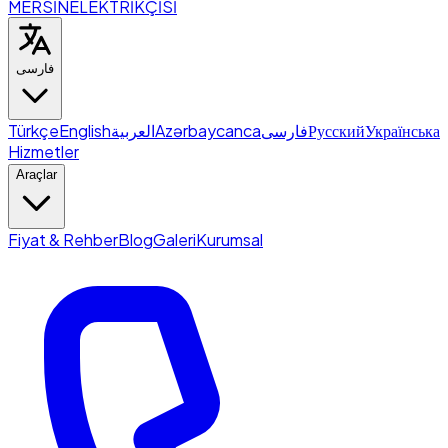
MERSİN
ELEKTRİKÇİSİ
فارسی
Türkçe
English
العربية
Azərbaycanca
فارسی
Русский
Українська
Hizmetler
Araçlar
Fiyat & Rehber
Blog
Galeri
Kurumsal