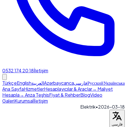
0532 174 20 18
İletişim
Türkçe
English
العربية
Azərbaycanca
فارسی
Русский
Українська
Ana Sayfa
Hizmetler
Hesaplayıcılar & Araçlar
→ Maliyet
Hesapla
→ Arıza Teşhis
Fiyat & Rehber
Blog
Video
Galeri
Kurumsal
İletişim
Elektrik
•
2026-03-18
فارسی