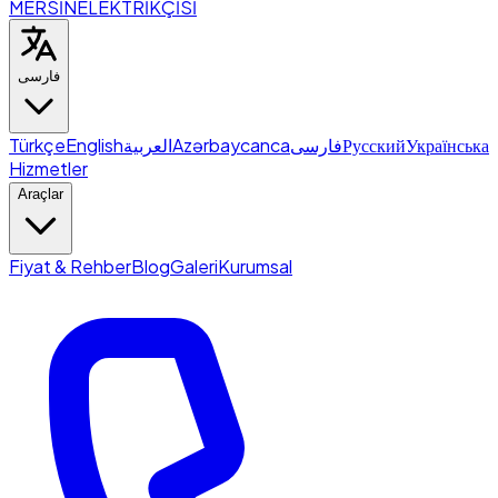
MERSİN
ELEKTRİKÇİSİ
فارسی
Türkçe
English
العربية
Azərbaycanca
فارسی
Русский
Українська
Hizmetler
Araçlar
Fiyat & Rehber
Blog
Galeri
Kurumsal