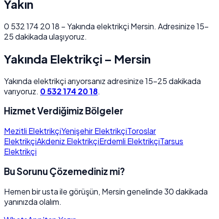
Yakın
0 532 174 20 18 – Yakında elektrikçi Mersin. Adresinize 15–
25 dakikada ulaşıyoruz.
Yakında Elektrikçi – Mersin
Yakında elektrikçi arıyorsanız adresinize 15–25 dakikada
varıyoruz.
0 532 174 20 18
.
Hizmet Verdiğimiz Bölgeler
Mezitli Elektrikçi
Yenişehir Elektrikçi
Toroslar
Elektrikçi
Akdeniz Elektrikçi
Erdemli Elektrikçi
Tarsus
Elektrikçi
Bu Sorunu Çözemediniz mi?
Hemen bir usta ile görüşün, Mersin genelinde 30 dakikada
yanınızda olalım.