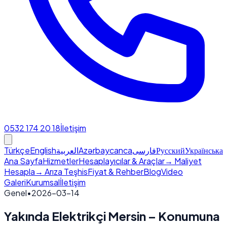
0532 174 20 18
İletişim
Türkçe
English
العربية
Azərbaycanca
فارسی
Русский
Українська
Ana Sayfa
Hizmetler
Hesaplayıcılar & Araçlar
→ Maliyet
Hesapla
→ Arıza Teşhis
Fiyat & Rehber
Blog
Video
Galeri
Kurumsal
İletişim
Genel
•
2026-03-14
Yakında Elektrikçi Mersin – Konumuna