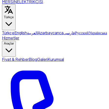
MERSİN
ELEKTRİKÇİSİ
Türkçe
Türkçe
English
العربية
Azərbaycanca
فارسی
Русский
Українська
Hizmetler
Araçlar
Fiyat & Rehber
Blog
Galeri
Kurumsal