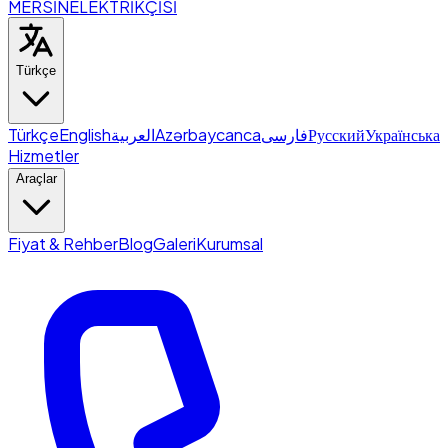
MERSİN
ELEKTRİKÇİSİ
Türkçe
Türkçe
English
العربية
Azərbaycanca
فارسی
Русский
Українська
Hizmetler
Araçlar
Fiyat & Rehber
Blog
Galeri
Kurumsal