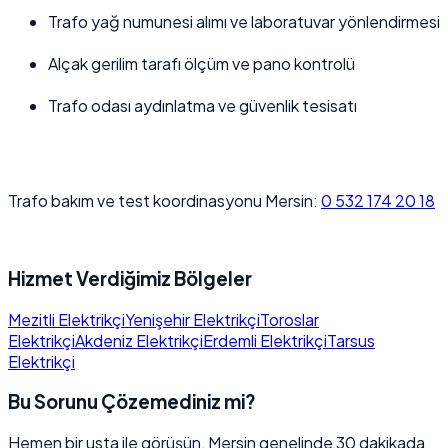
Trafo yağ numunesi alımı ve laboratuvar yönlendirmesi
Alçak gerilim tarafı ölçüm ve pano kontrolü
Trafo odası aydınlatma ve güvenlik tesisatı
Trafo bakım ve test koordinasyonu Mersin:
0 532 174 20 18
Hizmet Verdiğimiz Bölgeler
Mezitli Elektrikçi
Yenişehir Elektrikçi
Toroslar
Elektrikçi
Akdeniz Elektrikçi
Erdemli Elektrikçi
Tarsus
Elektrikçi
Bu Sorunu Çözemediniz mi?
Hemen bir usta ile görüşün, Mersin genelinde 30 dakikada