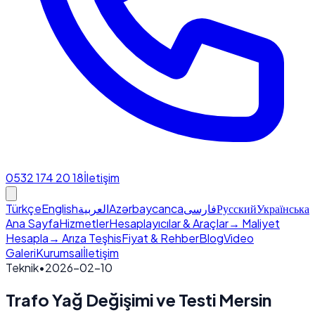
0532 174 20 18
İletişim
Türkçe
English
العربية
Azərbaycanca
فارسی
Русский
Українська
Ana Sayfa
Hizmetler
Hesaplayıcılar & Araçlar
→ Maliyet
Hesapla
→ Arıza Teşhis
Fiyat & Rehber
Blog
Video
Galeri
Kurumsal
İletişim
Teknik
•
2026-02-10
Trafo Yağ Değişimi ve Testi Mersin