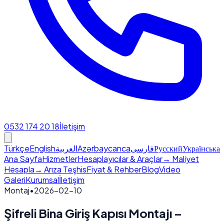
0532 174 20 18
İletişim
Türkçe
English
العربية
Azərbaycanca
فارسی
Русский
Українська
Ana Sayfa
Hizmetler
Hesaplayıcılar & Araçlar
→ Maliyet
Hesapla
→ Arıza Teşhis
Fiyat & Rehber
Blog
Video
Galeri
Kurumsal
İletişim
Montaj
•
2026-02-10
Şifreli Bina Giriş Kapısı Montajı –