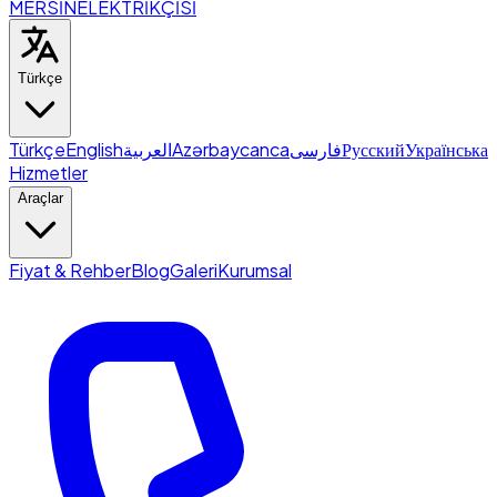
MERSİN
ELEKTRİKÇİSİ
Türkçe
Türkçe
English
العربية
Azərbaycanca
فارسی
Русский
Українська
Hizmetler
Araçlar
Fiyat & Rehber
Blog
Galeri
Kurumsal