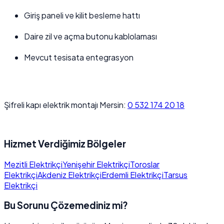
Giriş paneli ve kilit besleme hattı
Daire zil ve açma butonu kablolaması
Mevcut tesisata entegrasyon
Şifreli kapı elektrik montajı Mersin:
0 532 174 20 18
Hizmet Verdiğimiz Bölgeler
Mezitli Elektrikçi
Yenişehir Elektrikçi
Toroslar
Elektrikçi
Akdeniz Elektrikçi
Erdemli Elektrikçi
Tarsus
Elektrikçi
Bu Sorunu Çözemediniz mi?