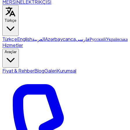
MERSİN
ELEKTRİKÇİSİ
Türkçe
Türkçe
English
العربية
Azərbaycanca
فارسی
Русский
Українська
Hizmetler
Araçlar
Fiyat & Rehber
Blog
Galeri
Kurumsal