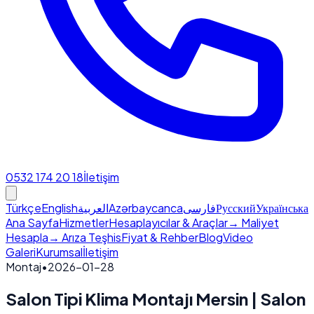
0532 174 20 18
İletişim
Türkçe
English
العربية
Azərbaycanca
فارسی
Русский
Українська
Ana Sayfa
Hizmetler
Hesaplayıcılar & Araçlar
→ Maliyet
Hesapla
→ Arıza Teşhis
Fiyat & Rehber
Blog
Video
Galeri
Kurumsal
İletişim
Montaj
•
2026-01-28
Salon Tipi Klima Montajı Mersin | Salon