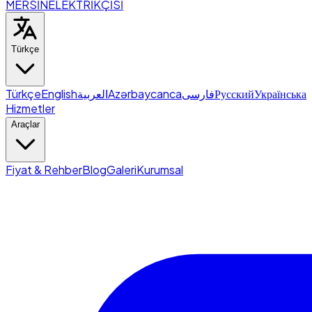
MERSİN
ELEKTRİKÇİSİ
Türkçe
Türkçe
English
العربية
Azərbaycanca
فارسی
Русский
Українська
Hizmetler
Araçlar
Fiyat & Rehber
Blog
Galeri
Kurumsal