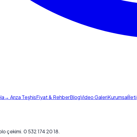
la
→ Arıza Teşhis
Fiyat & Rehber
Blog
Video Galeri
Kurumsal
İlet
blo çekimi. 0 532 174 20 18.