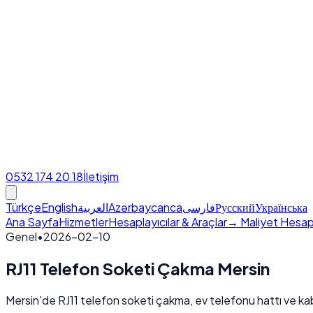
0532 174 20 18
İletişim
Türkçe
English
العربية
Azərbaycanca
فارسی
Русский
Українська
Ana Sayfa
Hizmetler
Hesaplayıcılar & Araçlar
→ Maliyet Hesap
Genel
•
2026-02-10
RJ11 Telefon Soketi Çakma Mersin
Mersin'de RJ11 telefon soketi çakma, ev telefonu hattı ve ka