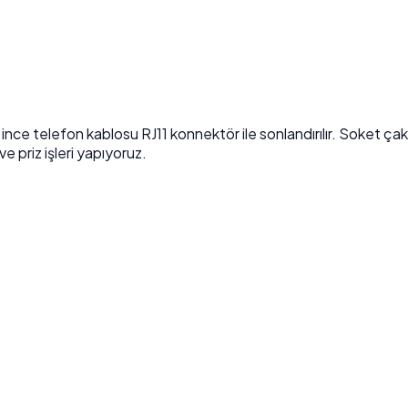
ce telefon kablosu RJ11 konnektör ile sonlandırılır. Soket çakma
ve priz işleri yapıyoruz.