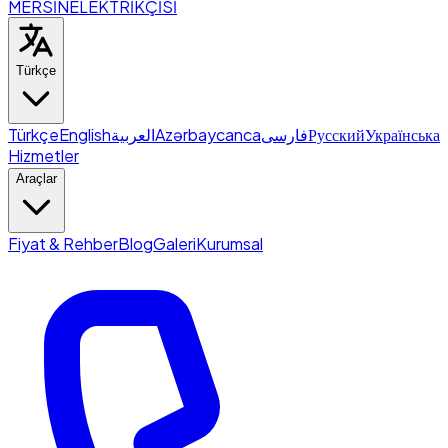
MERSİN
ELEKTRİKÇİSİ
Türkçe
Türkçe
English
العربية
Azərbaycanca
فارسی
Русский
Українська
Hizmetler
Araçlar
Fiyat & Rehber
Blog
Galeri
Kurumsal