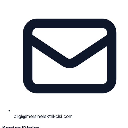
bilgi@mersinelektrikcisi.com
Kardeş Siteler