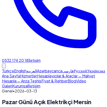
0532 174 20 18
İletişim
Türkçe
English
العربية
Azərbaycanca
فارسی
Русский
Українська
Ana Sayfa
Hizmetler
Hesaplayıcılar & Araçlar
→ Maliyet
Hesapla
→ Arıza Teşhis
Fiyat & Rehber
Blog
Video
Galeri
Kurumsal
İletişim
Genel
•
2026-03-13
Pazar Günü Açık Elektrikçi Mersin