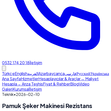
0532 174 20 18
İletişim
Türkçe
English
العربية
Azərbaycanca
فارسی
Русский
Українська
Ana Sayfa
Hizmetler
Hesaplayıcılar & Araçlar
→ Maliyet
Hesapla
→ Arıza Teşhis
Fiyat & Rehber
Blog
Video
Galeri
Kurumsal
İletişim
Teknik
•
2026-02-10
Pamuk Şeker Makinesi Rezistans