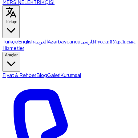
MERSİN
ELEKTRİKÇİSİ
Türkçe
Türkçe
English
العربية
Azərbaycanca
فارسی
Русский
Українська
Hizmetler
Araçlar
Fiyat & Rehber
Blog
Galeri
Kurumsal