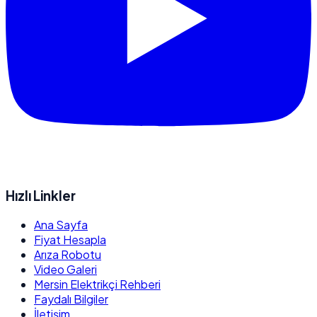
Hızlı Linkler
Ana Sayfa
Fiyat Hesapla
Arıza Robotu
Video Galeri
Mersin Elektrikçi Rehberi
Faydalı Bilgiler
İletişim