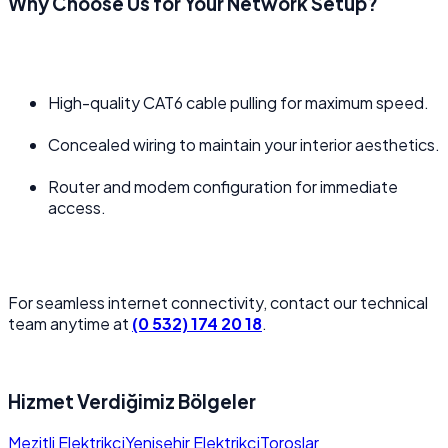
Why Choose Us for Your Network Setup?
High-quality CAT6 cable pulling for maximum speed.
Concealed wiring to maintain your interior aesthetics.
Router and modem configuration for immediate
access.
For seamless internet connectivity, contact our technical
team anytime at
(0 532) 174 20 18
.
Hizmet Verdiğimiz Bölgeler
Mezitli Elektrikçi
Yenişehir Elektrikçi
Toroslar