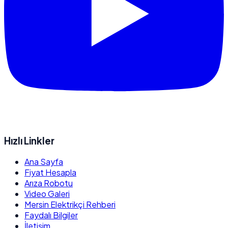
Hızlı Linkler
Ana Sayfa
Fiyat Hesapla
Arıza Robotu
Video Galeri
Mersin Elektrikçi Rehberi
Faydalı Bilgiler
İletişim