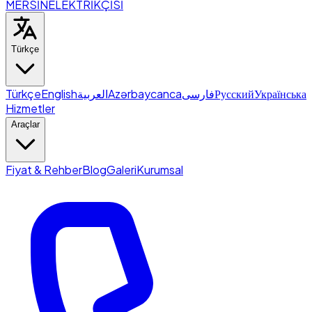
MERSİN
ELEKTRİKÇİSİ
Türkçe
Türkçe
English
العربية
Azərbaycanca
فارسی
Русский
Українська
Hizmetler
Araçlar
Fiyat & Rehber
Blog
Galeri
Kurumsal