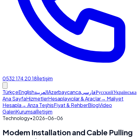
0532 174 20 18
İletişim
Türkçe
English
العربية
Azərbaycanca
فارسی
Русский
Українська
Ana Sayfa
Hizmetler
Hesaplayıcılar & Araçlar
→ Maliyet
Hesapla
→ Arıza Teşhis
Fiyat & Rehber
Blog
Video
Galeri
Kurumsal
İletişim
Technology
•
2026-06-06
Modem Installation and Cable Pulling