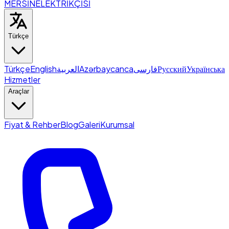
MERSİN
ELEKTRİKÇİSİ
Türkçe
Türkçe
English
العربية
Azərbaycanca
فارسی
Русский
Українська
Hizmetler
Araçlar
Fiyat & Rehber
Blog
Galeri
Kurumsal