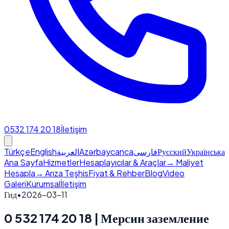
0532 174 20 18
İletişim
Türkçe
English
العربية
Azərbaycanca
فارسی
Русский
Українська
Ana Sayfa
Hizmetler
Hesaplayıcılar & Araçlar
→ Maliyet
Hesapla
→ Arıza Teşhis
Fiyat & Rehber
Blog
Video
Galeri
Kurumsal
İletişim
Гид
•
2026-03-11
0 532 174 20 18 | Мерсин заземление