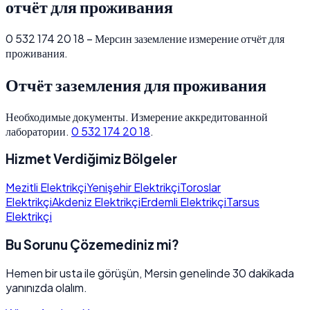
отчёт для проживания
0 532 174 20 18 – Мерсин заземление измерение отчёт для
проживания.
Отчёт заземления для проживания
Необходимые документы. Измерение аккредитованной
лаборатории.
0 532 174 20 18
.
Hizmet Verdiğimiz Bölgeler
Mezitli Elektrikçi
Yenişehir Elektrikçi
Toroslar
Elektrikçi
Akdeniz Elektrikçi
Erdemli Elektrikçi
Tarsus
Elektrikçi
Bu Sorunu Çözemediniz mi?
Hemen bir usta ile görüşün, Mersin genelinde 30 dakikada
yanınızda olalım.