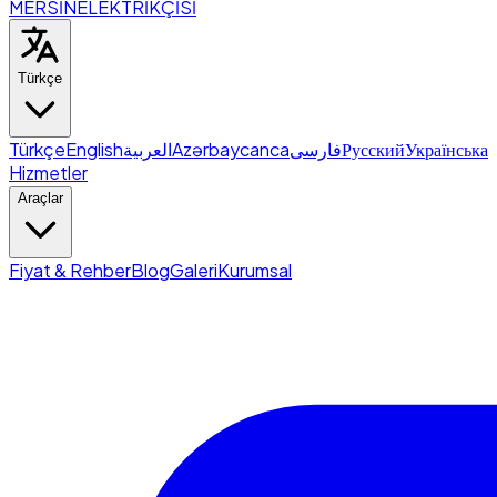
MERSİN
ELEKTRİKÇİSİ
Türkçe
Türkçe
English
العربية
Azərbaycanca
فارسی
Русский
Українська
Hizmetler
Araçlar
Fiyat & Rehber
Blog
Galeri
Kurumsal