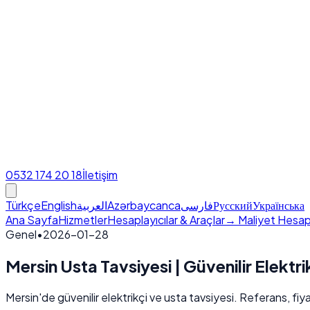
0532 174 20 18
İletişim
Türkçe
English
العربية
Azərbaycanca
فارسی
Русский
Українська
Ana Sayfa
Hizmetler
Hesaplayıcılar & Araçlar
→ Maliyet Hesap
Genel
•
2026-01-28
Mersin Usta Tavsiyesi | Güvenilir Elektri
Mersin'de güvenilir elektrikçi ve usta tavsiyesi. Referans, fiyat