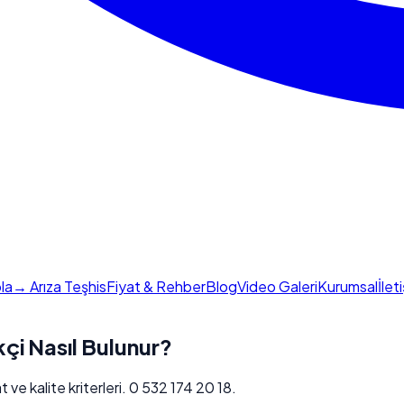
la
→ Arıza Teşhis
Fiyat & Rehber
Blog
Video Galeri
Kurumsal
İlet
kçi Nasıl Bulunur?
 ve kalite kriterleri. 0 532 174 20 18.