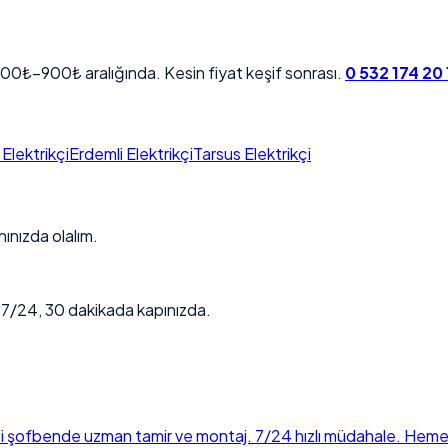
0₺–900₺ aralığında. Kesin fiyat keşif sonrası.
0 532 174 20 
Elektrikçi
Erdemli Elektrikçi
Tarsus Elektrikçi
ınızda olalım.
. 7/24, 30 dakikada kapınızda.
i şofbende uzman tamir ve montaj. 7/24 hızlı müdahale. Hemen