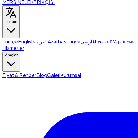
MERSİN
ELEKTRİKÇİSİ
Türkçe
Türkçe
English
العربية
Azərbaycanca
فارسی
Русский
Українська
Hizmetler
Araçlar
Fiyat & Rehber
Blog
Galeri
Kurumsal