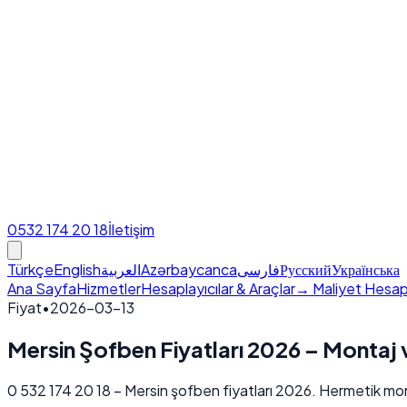
0532 174 20 18
İletişim
Türkçe
English
العربية
Azərbaycanca
فارسی
Русский
Українська
Ana Sayfa
Hizmetler
Hesaplayıcılar & Araçlar
→ Maliyet Hesap
Fiyat
•
2026-03-13
Mersin Şofben Fiyatları 2026 – Montaj 
0 532 174 20 18 – Mersin şofben fiyatları 2026. Hermetik monta