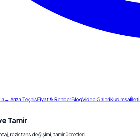
la
→ Arıza Teşhis
Fiyat & Rehber
Blog
Video Galeri
Kurumsal
İlet
ve Tamir
j, rezistans değişimi, tamir ücretleri.