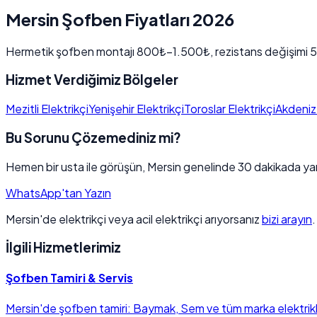
Mersin Şofben Fiyatları 2026
Hermetik şofben montajı 800₺–1.500₺, rezistans değişimi 50
Hizmet Verdiğimiz Bölgeler
Mezitli Elektrikçi
Yenişehir Elektrikçi
Toroslar Elektrikçi
Akdeniz 
Bu Sorunu Çözemediniz mi?
Hemen bir usta ile görüşün, Mersin genelinde 30 dakikada yan
WhatsApp'tan Yazın
Mersin'de elektrikçi veya acil elektrikçi arıyorsanız
bizi arayın
İlgili Hizmetlerimiz
Şofben Tamiri & Servis
Mersin'de şofben tamiri: Baymak, Sem ve tüm marka elektrikl