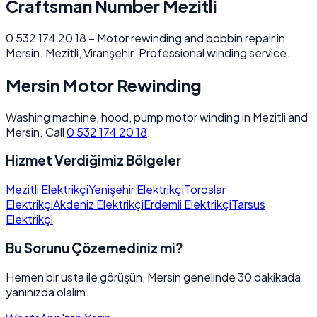
Craftsman Number Mezitli
0 532 174 20 18 – Motor rewinding and bobbin repair in
Mersin. Mezitli, Viranşehir. Professional winding service.
Mersin Motor Rewinding
Washing machine, hood, pump motor winding in Mezitli and
Mersin. Call
0 532 174 20 18
.
Hizmet Verdiğimiz Bölgeler
Mezitli Elektrikçi
Yenişehir Elektrikçi
Toroslar
Elektrikçi
Akdeniz Elektrikçi
Erdemli Elektrikçi
Tarsus
Elektrikçi
Bu Sorunu Çözemediniz mi?
Hemen bir usta ile görüşün, Mersin genelinde 30 dakikada
yanınızda olalım.