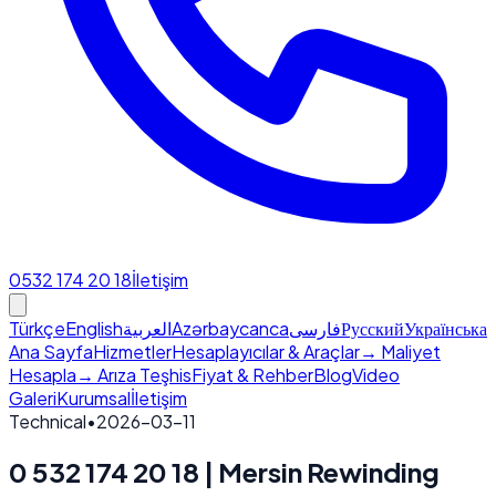
0532 174 20 18
İletişim
Türkçe
English
العربية
Azərbaycanca
فارسی
Русский
Українська
Ana Sayfa
Hizmetler
Hesaplayıcılar & Araçlar
→ Maliyet
Hesapla
→ Arıza Teşhis
Fiyat & Rehber
Blog
Video
Galeri
Kurumsal
İletişim
Technical
•
2026-03-11
0 532 174 20 18 | Mersin Rewinding