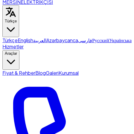
MERSİN
ELEKTRİKÇİSİ
Türkçe
Türkçe
English
العربية
Azərbaycanca
فارسی
Русский
Українська
Hizmetler
Araçlar
Fiyat & Rehber
Blog
Galeri
Kurumsal