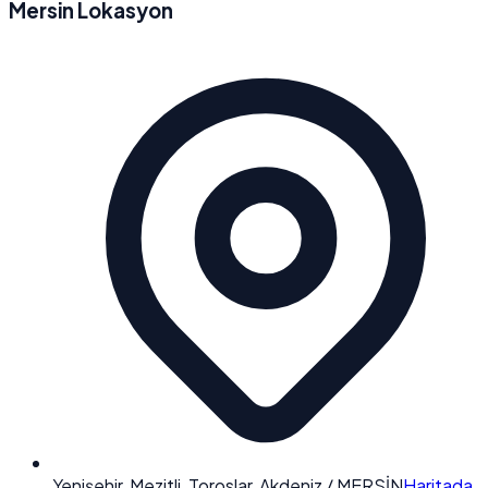
Mersin Lokasyon
Yenişehir, Mezitli, Toroslar, Akdeniz / MERSİN
Haritada