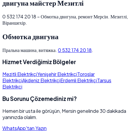
двигуна майстер Мезитлі
0 532 174 20 18 – Обмотка двигуна, ремонт Мерсін. Мезитлі,
Віраншехір.
Обмотка двигуна
Пральна машина, витяжка.
0 532 174 20 18
.
Hizmet Verdiğimiz Bölgeler
Mezitli Elektrikçi
Yenişehir Elektrikçi
Toroslar
Elektrikçi
Akdeniz Elektrikçi
Erdemli Elektrikçi
Tarsus
Elektrikçi
Bu Sorunu Çözemediniz mi?
Hemen bir usta ile görüşün, Mersin genelinde 30 dakikada
yanınızda olalım.
WhatsApp'tan Yazın