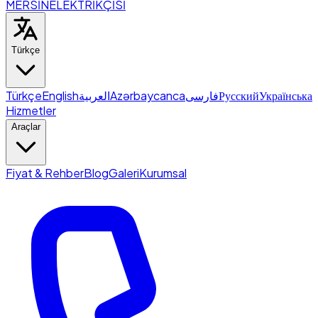
MERSİN
ELEKTRİKÇİSİ
Türkçe
Türkçe
English
العربية
Azərbaycanca
فارسی
Русский
Українська
Hizmetler
Araçlar
Fiyat & Rehber
Blog
Galeri
Kurumsal