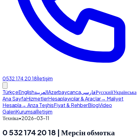
0532 174 20 18
İletişim
Türkçe
English
العربية
Azərbaycanca
فارسی
Русский
Українська
Ana Sayfa
Hizmetler
Hesaplayıcılar & Araçlar
→ Maliyet
Hesapla
→ Arıza Teşhis
Fiyat & Rehber
Blog
Video
Galeri
Kurumsal
İletişim
Техніка
•
2026-03-11
0 532 174 20 18 | Мерсін обмотка