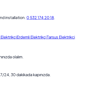
nd installation.
0 532 174 20 18
.
Elektrikçi
Erdemli Elektrikçi
Tarsus Elektrikçi
ınızda olalım.
. 7/24, 30 dakikada kapınızda.