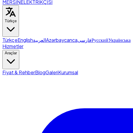
MERSİN
ELEKTRİKÇİSİ
Türkçe
Türkçe
English
العربية
Azərbaycanca
فارسی
Русский
Українська
Hizmetler
Araçlar
Fiyat & Rehber
Blog
Galeri
Kurumsal