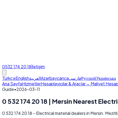
0532 174 20 18
İletişim
Türkçe
English
العربية
Azərbaycanca
فارسی
Русский
Українська
Ana Sayfa
Hizmetler
Hesaplayıcılar & Araçlar
→ Maliyet Hesap
Guide
•
2026-03-11
0 532 174 20 18 | Mersin Nearest Electr
0 532 174 20 18 – Electrical material dealers in Mersin. Mezitli,