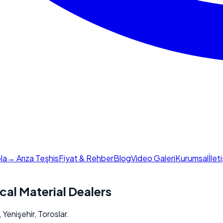
la
→ Arıza Teşhis
Fiyat & Rehber
Blog
Video Galeri
Kurumsal
İlet
ical Material Dealers
 Yenişehir, Toroslar.