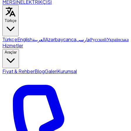
MERSİN
ELEKTRİKÇİSİ
Türkçe
Türkçe
English
العربية
Azərbaycanca
فارسی
Русский
Українська
Hizmetler
Araçlar
Fiyat & Rehber
Blog
Galeri
Kurumsal