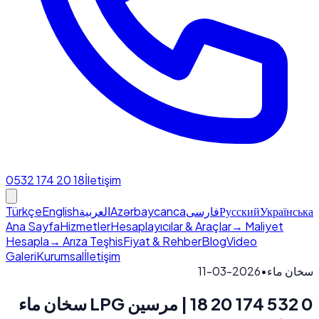
0532 174 20 18
İletişim
Türkçe
English
العربية
Azərbaycanca
فارسی
Русский
Українська
Ana Sayfa
Hizmetler
Hesaplayıcılar & Araçlar
→ Maliyet
Hesapla
→ Arıza Teşhis
Fiyat & Rehber
Blog
Video
Galeri
Kurumsal
İletişim
2026-03-11
•
سخان ماء
0 532 174 20 18 | مرسين LPG سخان ماء