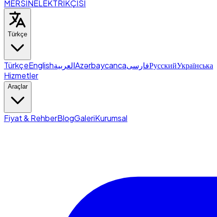
MERSİN
ELEKTRİKÇİSİ
Türkçe
Türkçe
English
العربية
Azərbaycanca
فارسی
Русский
Українська
Hizmetler
Araçlar
Fiyat & Rehber
Blog
Galeri
Kurumsal