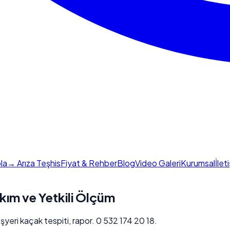
la
→ Arıza Teşhis
Fiyat & Rehber
Blog
Video Galeri
Kurumsal
İlet
kım ve Yetkili Ölçüm
şyeri kaçak tespiti, rapor. 0 532 174 20 18.