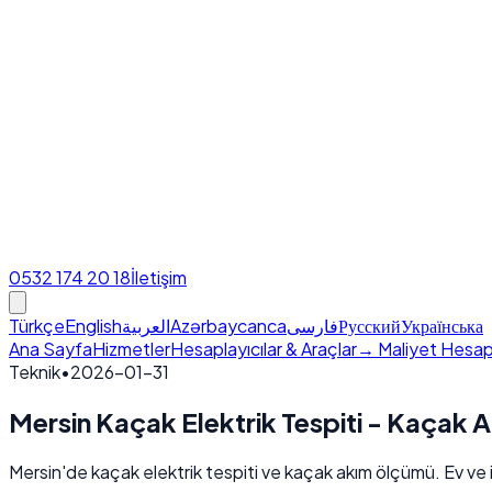
0532 174 20 18
İletişim
Türkçe
English
العربية
Azərbaycanca
فارسی
Русский
Українська
Ana Sayfa
Hizmetler
Hesaplayıcılar & Araçlar
→ Maliyet Hesap
Teknik
•
2026-01-31
Mersin Kaçak Elektrik Tespiti - Kaçak A
Mersin'de kaçak elektrik tespiti ve kaçak akım ölçümü. Ev ve i