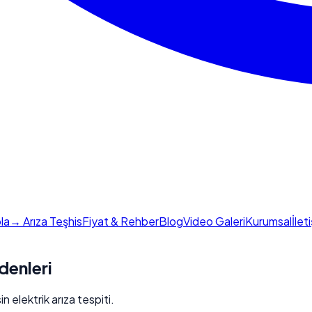
la
→ Arıza Teşhis
Fiyat & Rehber
Blog
Video Galeri
Kurumsal
İlet
denleri
 elektrik arıza tespiti.