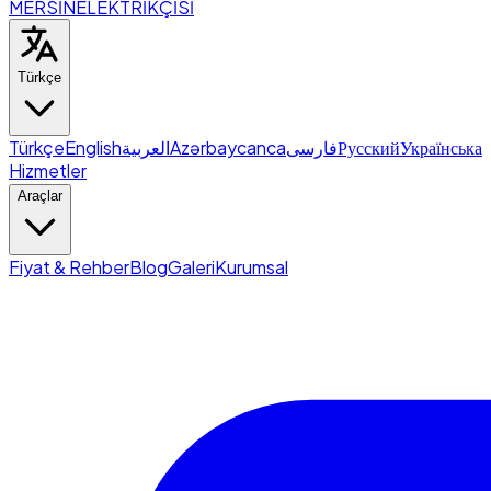
MERSİN
ELEKTRİKÇİSİ
Türkçe
Türkçe
English
العربية
Azərbaycanca
فارسی
Русский
Українська
Hizmetler
Araçlar
Fiyat & Rehber
Blog
Galeri
Kurumsal