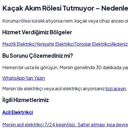
Kaçak Akım Rölesi Tutmuyor – Nedenle
Koruma rölesi sürekli atıyorsa nem, kaçak veya cihaz arızası ola
Hizmet Verdiğimiz Bölgeler
Mezitli Elektrikçi
Yenişehir Elektrikçi
Toroslar Elektrikçi
Akdeniz 
Bu Sorunu Çözemediniz mi?
Hemen bir usta ile görüşün, Mersin genelinde 30 dakikada yan
WhatsApp'tan Yazın
Mersin'de elektrikçi veya acil elektrikçi arıyorsanız
bizi arayın
İlgili Hizmetlerimiz
Acil Elektrikçi
Mersin acil elektrikçi 7/24 kesintisiz. Şalter atması, kısa devr