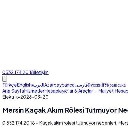
0532 174 20 18
İletişim
Türkçe
English
العربية
Azərbaycanca
فارسی
Русский
Українська
Ana Sayfa
Hizmetler
Hesaplayıcılar & Araçlar
→ Maliyet Hesap
Elektrik
•
2026-03-20
Mersin Kaçak Akım Rölesi Tutmuyor Ne
0 532 174 20 18 – Kaçak akım rölesi tutmuyor nedenleri. Mersin