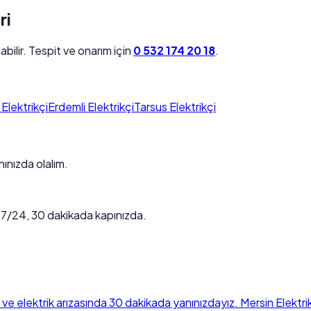
ri
bilir. Tespit ve onarım için
0 532 174 20 18
.
Elektrikçi
Erdemli Elektrikçi
Tarsus Elektrikçi
ınızda olalım.
. 7/24, 30 dakikada kapınızda.
e ve elektrik arızasında 30 dakikada yanınızdayız. Mersin Elektri