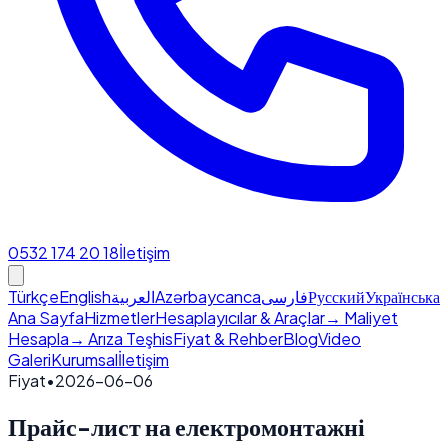
0532 174 20 18
İletişim
Türkçe
English
العربية
Azərbaycanca
فارسی
Русский
Українська
Ana Sayfa
Hizmetler
Hesaplayıcılar & Araçlar
→ Maliyet
Hesapla
→ Arıza Teşhis
Fiyat & Rehber
Blog
Video
Galeri
Kurumsal
İletişim
Fiyat
•
2026-06-06
Прайс-лист на електромонтажні