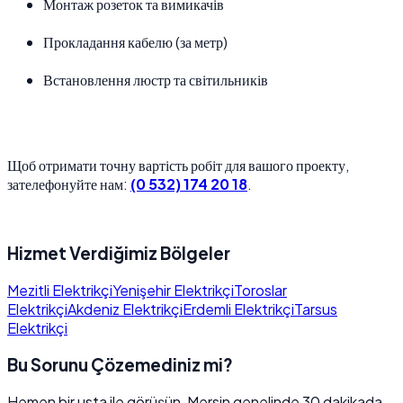
Монтаж розеток та вимикачів
Прокладання кабелю (за метр)
Встановлення люстр та світильників
Щоб отримати точну вартість робіт для вашого проекту,
зателефонуйте нам:
(0 532) 174 20 18
.
Hizmet Verdiğimiz Bölgeler
Mezitli Elektrikçi
Yenişehir Elektrikçi
Toroslar
Elektrikçi
Akdeniz Elektrikçi
Erdemli Elektrikçi
Tarsus
Elektrikçi
Bu Sorunu Çözemediniz mi?
Hemen bir usta ile görüşün, Mersin genelinde 30 dakikada