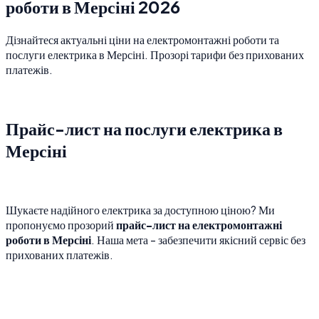
роботи в Мерсіні 2026
Дізнайтеся актуальні ціни на електромонтажні роботи та
послуги електрика в Мерсіні. Прозорі тарифи без прихованих
платежів.
Прайс-лист на послуги електрика в
Мерсіні
Шукаєте надійного електрика за доступною ціною? Ми
пропонуємо прозорий
прайс-лист на електромонтажні
роботи в Мерсіні
. Наша мета - забезпечити якісний сервіс без
прихованих платежів.