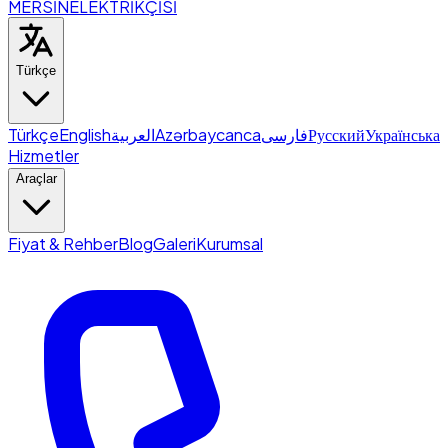
MERSİN
ELEKTRİKÇİSİ
Türkçe
Türkçe
English
العربية
Azərbaycanca
فارسی
Русский
Українська
Hizmetler
Araçlar
Fiyat & Rehber
Blog
Galeri
Kurumsal