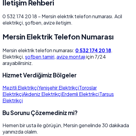
İletişim Rehberi
0 532 174 20 18 – Mersin elektrik telefon numarası. Acil
elektrikçi, şofben, avize iletişim.
Mersin Elektrik Telefon Numarası
Mersin elektrik telefon numarası:
0 532 174 20 18
.
Elektrikçi,
şofben tamiri
,
avize montajı
için 7/24
arayabilirsiniz.
Hizmet Verdiğimiz Bölgeler
Mezitli Elektrikçi
Yenişehir Elektrikçi
Toroslar
Elektrikçi
Akdeniz Elektrikçi
Erdemli Elektrikçi
Tarsus
Elektrikçi
Bu Sorunu Çözemediniz mi?
Hemen bir usta ile görüşün, Mersin genelinde 30 dakikada
yanınızda olalım.