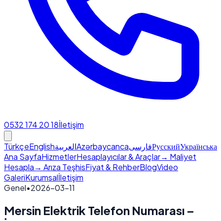
0532 174 20 18
İletişim
Türkçe
English
العربية
Azərbaycanca
فارسی
Русский
Українська
Ana Sayfa
Hizmetler
Hesaplayıcılar & Araçlar
→ Maliyet
Hesapla
→ Arıza Teşhis
Fiyat & Rehber
Blog
Video
Galeri
Kurumsal
İletişim
Genel
•
2026-03-11
Mersin Elektrik Telefon Numarası –