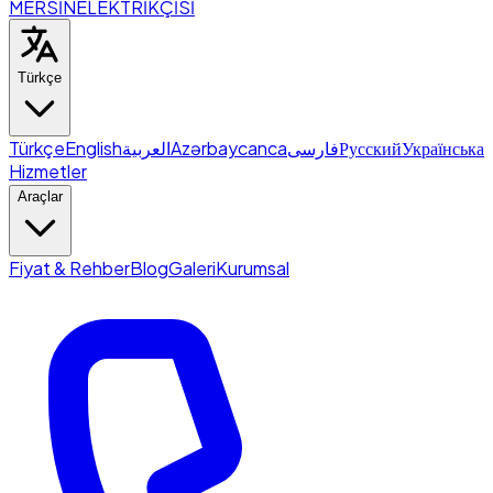
MERSİN
ELEKTRİKÇİSİ
Türkçe
Türkçe
English
العربية
Azərbaycanca
فارسی
Русский
Українська
Hizmetler
Araçlar
Fiyat & Rehber
Blog
Galeri
Kurumsal