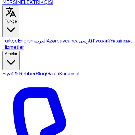
MERSİN
ELEKTRİKÇİSİ
Türkçe
Türkçe
English
العربية
Azərbaycanca
فارسی
Русский
Українська
Hizmetler
Araçlar
Fiyat & Rehber
Blog
Galeri
Kurumsal