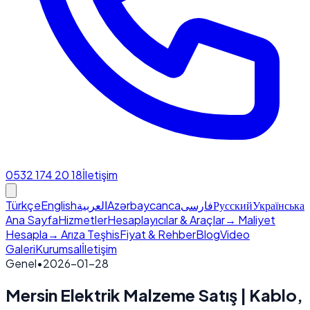
0532 174 20 18
İletişim
Türkçe
English
العربية
Azərbaycanca
فارسی
Русский
Українська
Ana Sayfa
Hizmetler
Hesaplayıcılar & Araçlar
→ Maliyet
Hesapla
→ Arıza Teşhis
Fiyat & Rehber
Blog
Video
Galeri
Kurumsal
İletişim
Genel
•
2026-01-28
Mersin Elektrik Malzeme Satış | Kablo,