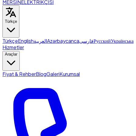
MERSİN
ELEKTRİKÇİSİ
Türkçe
Türkçe
English
العربية
Azərbaycanca
فارسی
Русский
Українська
Hizmetler
Araçlar
Fiyat & Rehber
Blog
Galeri
Kurumsal