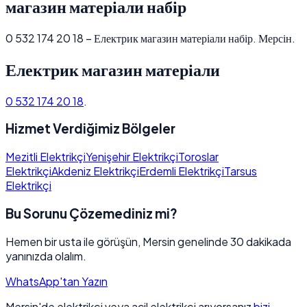
магазин матеріали набір
0 532 174 20 18 – Електрик магазин матеріали набір. Мерсін.
Електрик магазин матеріали
0 532 174 20 18
.
Hizmet Verdiğimiz Bölgeler
Mezitli Elektrikçi
Yenişehir Elektrikçi
Toroslar
Elektrikçi
Akdeniz Elektrikçi
Erdemli Elektrikçi
Tarsus
Elektrikçi
Bu Sorunu Çözemediniz mi?
Hemen bir usta ile görüşün, Mersin genelinde 30 dakikada
yanınızda olalım.
WhatsApp'tan Yazın
Mersin'de elektrikçi veya acil elektrikçi arıyorsanız
bizi