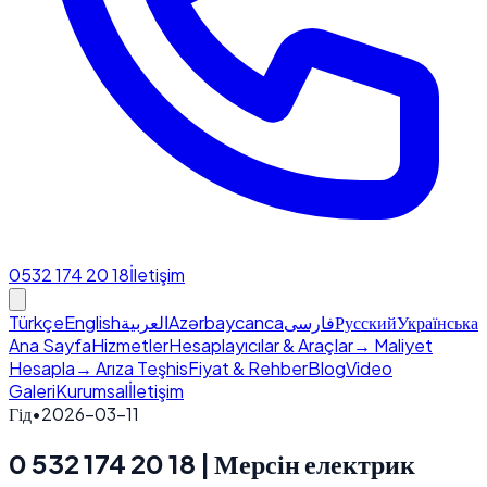
0532 174 20 18
İletişim
Türkçe
English
العربية
Azərbaycanca
فارسی
Русский
Українська
Ana Sayfa
Hizmetler
Hesaplayıcılar & Araçlar
→ Maliyet
Hesapla
→ Arıza Teşhis
Fiyat & Rehber
Blog
Video
Galeri
Kurumsal
İletişim
Гід
•
2026-03-11
0 532 174 20 18 | Мерсін електрик