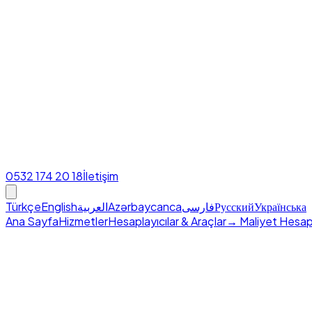
0532 174 20 18
İletişim
Türkçe
English
العربية
Azərbaycanca
فارسی
Русский
Українська
Ana Sayfa
Hizmetler
Hesaplayıcılar & Araçlar
→ Maliyet Hesap