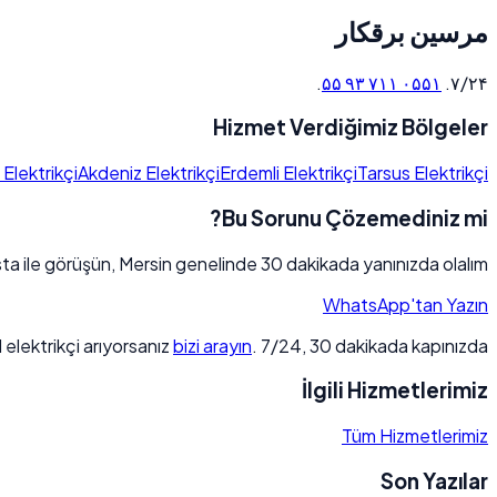
مرسین برقکار
.
۰۵۵۱ ۷۱۱ ۹۳ ۵۵
۷/۲۴.
Hizmet Verdiğimiz Bölgeler
 Elektrikçi
Akdeniz Elektrikçi
Erdemli Elektrikçi
Tarsus Elektrikçi
Bu Sorunu Çözemediniz mi?
ta ile görüşün, Mersin genelinde 30 dakikada yanınızda olalım.
WhatsApp'tan Yazın
 elektrikçi arıyorsanız
bizi arayın
. 7/24, 30 dakikada kapınızda.
İlgili Hizmetlerimiz
Tüm Hizmetlerimiz
Son Yazılar