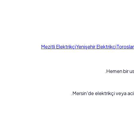
Mezitli Elektrikçi
Yenişehir Elektrikçi
Toroslar
Hemen bir us
Mersin'de elektrikçi veya acil