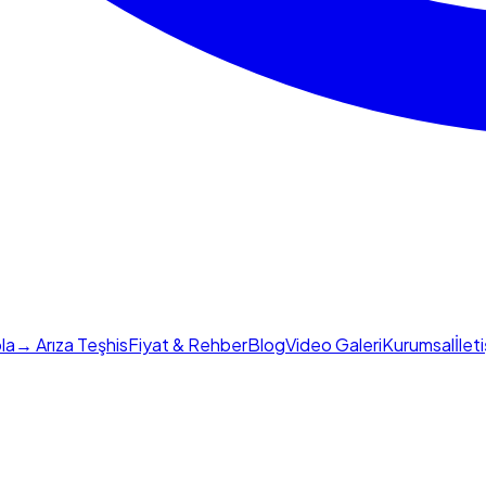
la
→ Arıza Teşhis
Fiyat & Rehber
Blog
Video Galeri
Kurumsal
İlet