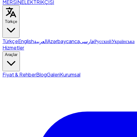
MERSİN
ELEKTRİKÇİSİ
Türkçe
Türkçe
English
العربية
Azərbaycanca
فارسی
Русский
Українська
Hizmetler
Araçlar
Fiyat & Rehber
Blog
Galeri
Kurumsal