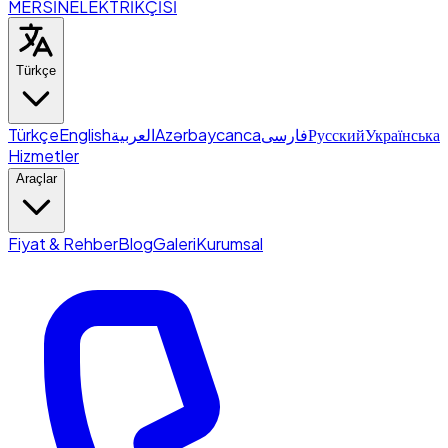
MERSİN
ELEKTRİKÇİSİ
Türkçe
Türkçe
English
العربية
Azərbaycanca
فارسی
Русский
Українська
Hizmetler
Araçlar
Fiyat & Rehber
Blog
Galeri
Kurumsal