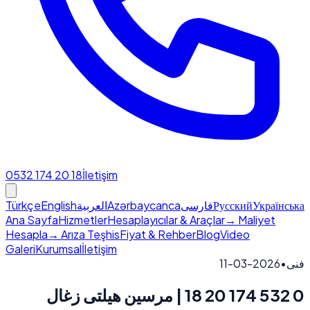
0532 174 20 18
İletişim
Türkçe
English
العربية
Azərbaycanca
فارسی
Русский
Українська
Ana Sayfa
Hizmetler
Hesaplayıcılar & Araçlar
→ Maliyet
Hesapla
→ Arıza Teşhis
Fiyat & Rehber
Blog
Video
Galeri
Kurumsal
İletişim
2026-03-11
•
فنی
0 532 174 20 18 | مرسین هیلتی زغال