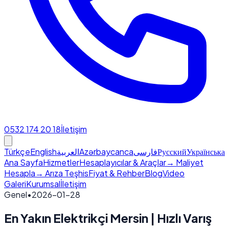
0532 174 20 18
İletişim
Türkçe
English
العربية
Azərbaycanca
فارسی
Русский
Українська
Ana Sayfa
Hizmetler
Hesaplayıcılar & Araçlar
→ Maliyet
Hesapla
→ Arıza Teşhis
Fiyat & Rehber
Blog
Video
Galeri
Kurumsal
İletişim
Genel
•
2026-01-28
En Yakın Elektrikçi Mersin | Hızlı Varış