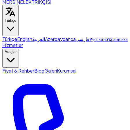
MERSİN
ELEKTRİKÇİSİ
Türkçe
Türkçe
English
العربية
Azərbaycanca
فارسی
Русский
Українська
Hizmetler
Araçlar
Fiyat & Rehber
Blog
Galeri
Kurumsal