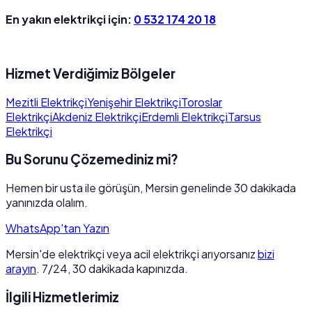
En yakın elektrikçi için:
0 532 174 20 18
Hizmet Verdiğimiz Bölgeler
Mezitli Elektrikçi
Yenişehir Elektrikçi
Toroslar
Elektrikçi
Akdeniz Elektrikçi
Erdemli Elektrikçi
Tarsus
Elektrikçi
Bu Sorunu Çözemediniz mi?
Hemen bir usta ile görüşün, Mersin genelinde 30 dakikada
yanınızda olalım.
WhatsApp'tan Yazın
Mersin'de elektrikçi veya acil elektrikçi arıyorsanız
bizi
arayın
. 7/24, 30 dakikada kapınızda.
İlgili Hizmetlerimiz