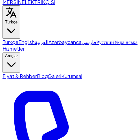
MERSİN
ELEKTRİKÇİSİ
Türkçe
Türkçe
English
العربية
Azərbaycanca
فارسی
Русский
Українська
Hizmetler
Araçlar
Fiyat & Rehber
Blog
Galeri
Kurumsal