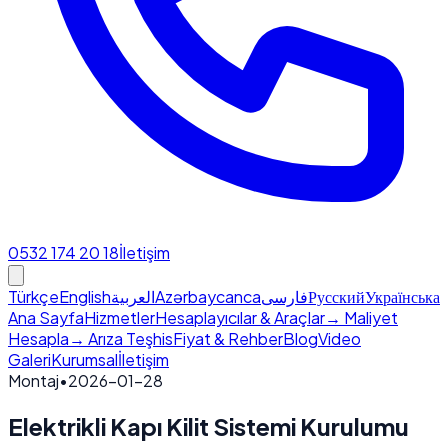
0532 174 20 18
İletişim
Türkçe
English
العربية
Azərbaycanca
فارسی
Русский
Українська
Ana Sayfa
Hizmetler
Hesaplayıcılar & Araçlar
→ Maliyet
Hesapla
→ Arıza Teşhis
Fiyat & Rehber
Blog
Video
Galeri
Kurumsal
İletişim
Montaj
•
2026-01-28
Elektrikli Kapı Kilit Sistemi Kurulumu