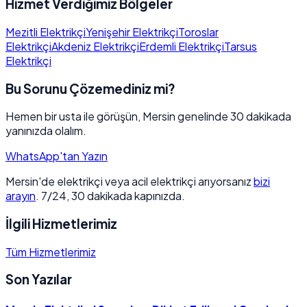
Hizmet Verdiğimiz Bölgeler
Mezitli Elektrikçi
Yenişehir Elektrikçi
Toroslar
Elektrikçi
Akdeniz Elektrikçi
Erdemli Elektrikçi
Tarsus
Elektrikçi
Bu Sorunu Çözemediniz mi?
Hemen bir usta ile görüşün, Mersin genelinde 30 dakikada
yanınızda olalım.
WhatsApp'tan Yazın
Mersin'de elektrikçi veya acil elektrikçi arıyorsanız
bizi
arayın
. 7/24, 30 dakikada kapınızda.
İlgili Hizmetlerimiz
Tüm Hizmetlerimiz
Son Yazılar