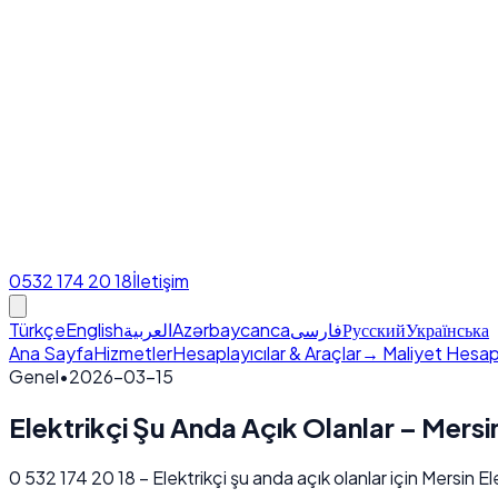
0532 174 20 18
İletişim
Türkçe
English
العربية
Azərbaycanca
فارسی
Русский
Українська
Ana Sayfa
Hizmetler
Hesaplayıcılar & Araçlar
→ Maliyet Hesap
Genel
•
2026-03-15
Elektrikçi Şu Anda Açık Olanlar – Mersi
0 532 174 20 18 – Elektrikçi şu anda açık olanlar için Mersin 