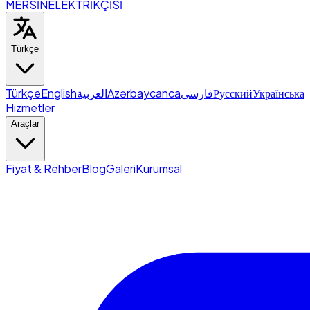
MERSİN
ELEKTRİKÇİSİ
Türkçe
Türkçe
English
العربية
Azərbaycanca
فارسی
Русский
Українська
Hizmetler
Araçlar
Fiyat & Rehber
Blog
Galeri
Kurumsal