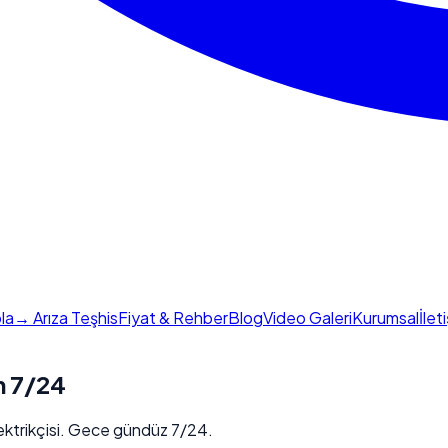
la
→ Arıza Teşhis
Fiyat & Rehber
Blog
Video Galeri
Kurumsal
İlet
n 7/24
Elektrikçisi. Gece gündüz 7/24.