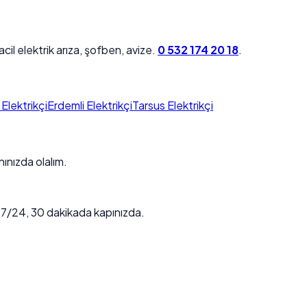
acil elektrik arıza, şofben, avize.
0 532 174 20 18
.
Elektrikçi
Erdemli Elektrikçi
Tarsus Elektrikçi
ınızda olalım.
. 7/24, 30 dakikada kapınızda.