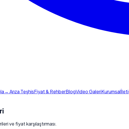
la
→ Arıza Teşhis
Fiyat & Rehber
Blog
Video Galeri
Kurumsal
İlet
ri
eri ve fiyat karşılaştırması.