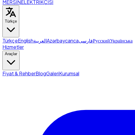
MERSİN
ELEKTRİKÇİSİ
Türkçe
Türkçe
English
العربية
Azərbaycanca
فارسی
Русский
Українська
Hizmetler
Araçlar
Fiyat & Rehber
Blog
Galeri
Kurumsal