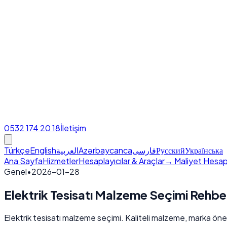
0532 174 20 18
İletişim
Türkçe
English
العربية
Azərbaycanca
فارسی
Русский
Українська
Ana Sayfa
Hizmetler
Hesaplayıcılar & Araçlar
→ Maliyet Hesap
Genel
•
2026-01-28
Elektrik Tesisatı Malzeme Seçimi Rehbe
Elektrik tesisatı malzeme seçimi. Kaliteli malzeme, marka öneril