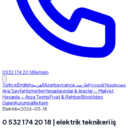
0532 174 20 18
İletişim
Türkçe
English
العربية
Azərbaycanca
فارسی
Русский
Українська
Ana Sayfa
Hizmetler
Hesaplayıcılar & Araçlar
→ Maliyet
Hesapla
→ Arıza Teşhis
Fiyat & Rehber
Blog
Video
Galeri
Kurumsal
İletişim
Elektrik
•
2026-03-18
0 532 174 20 18 | elektrik teknikeri iş