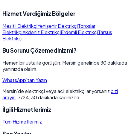
Hizmet Verdiğimiz Bölgeler
Mezitli Elektrikçi
Yenişehir Elektrikçi
Toroslar
Elektrikçi
Akdeniz Elektrikçi
Erdemli Elektrikçi
Tarsus
Elektrikçi
Bu Sorunu Çözemediniz mi?
Hemen bir usta ile görüşün, Mersin genelinde 30 dakikada
yanınızda olalım.
WhatsApp'tan Yazın
Mersin'de elektrikçi veya acil elektrikçi arıyorsanız
bizi
arayın
. 7/24, 30 dakikada kapınızda.
İlgili Hizmetlerimiz
Tüm Hizmetlerimiz
Son Yazılar