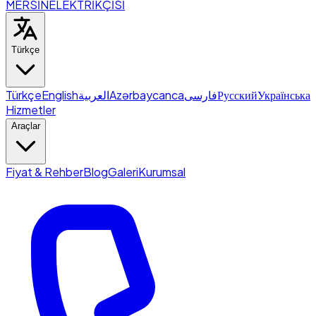
MERSİN
ELEKTRİKÇİSİ
Türkçe
Türkçe
English
العربية
Azərbaycanca
فارسی
Русский
Українська
Hizmetler
Araçlar
Fiyat & Rehber
Blog
Galeri
Kurumsal