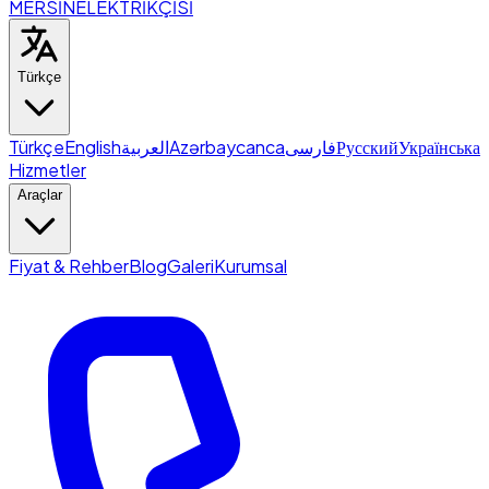
MERSİN
ELEKTRİKÇİSİ
Türkçe
Türkçe
English
العربية
Azərbaycanca
فارسی
Русский
Українська
Hizmetler
Araçlar
Fiyat & Rehber
Blog
Galeri
Kurumsal