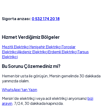
Sigorta arızası:
0 532 174 20 18
Hizmet Verdiğimiz Bölgeler
Mezitli Elektrikçi
Yenişehir Elektrikçi
Toroslar
Elektrikçi
Akdeniz Elektrikçi
Erdemli Elektrikçi
Tarsus
Elektrikçi
Bu Sorunu Çözemediniz mi?
Hemen bir usta ile görüşün, Mersin genelinde 30 dakikada
yanınızda olalım.
WhatsApp'tan Yazın
Mersin'de elektrikçi veya acil elektrikçi arıyorsanız
bizi
arayın
. 7/24, 30 dakikada kapınızda.