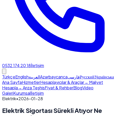
0532 174 20 18
İletişim
Türkçe
English
العربية
Azərbaycanca
فارسی
Русский
Українська
Ana Sayfa
Hizmetler
Hesaplayıcılar & Araçlar
→ Maliyet
Hesapla
→ Arıza Teşhis
Fiyat & Rehber
Blog
Video
Galeri
Kurumsal
İletişim
Elektrik
•
2026-01-28
Elektrik Sigortası Sürekli Atıyor Ne