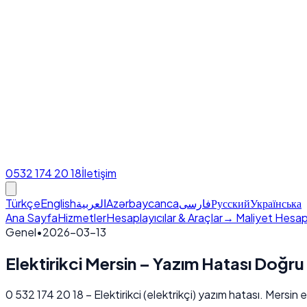
0532 174 20 18
İletişim
Türkçe
English
العربية
Azərbaycanca
فارسی
Русский
Українська
Ana Sayfa
Hizmetler
Hesaplayıcılar & Araçlar
→ Maliyet Hesap
Genel
•
2026-03-13
Elektirikci Mersin – Yazım Hatası Doğr
0 532 174 20 18 – Elektirikci (elektrikçi) yazım hatası. Mersin e