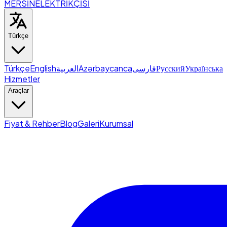
MERSİN
ELEKTRİKÇİSİ
Türkçe
Türkçe
English
العربية
Azərbaycanca
فارسی
Русский
Українська
Hizmetler
Araçlar
Fiyat & Rehber
Blog
Galeri
Kurumsal