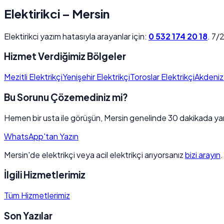
Elektirikci – Mersin
Elektirikci yazım hatasıyla arayanlar için:
0 532 174 20 18
. 7/2
Hizmet Verdiğimiz Bölgeler
Mezitli Elektrikçi
Yenişehir Elektrikçi
Toroslar Elektrikçi
Akdeniz 
Bu Sorunu Çözemediniz mi?
Hemen bir usta ile görüşün, Mersin genelinde 30 dakikada yan
WhatsApp'tan Yazın
Mersin'de elektrikçi veya acil elektrikçi arıyorsanız
bizi arayın
İlgili Hizmetlerimiz
Tüm Hizmetlerimiz
Son Yazılar