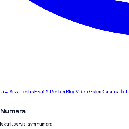
la
→ Arıza Teşhis
Fiyat & Rehber
Blog
Video Galeri
Kurumsal
İlet
u Numara
lektrik servisi aynı numara.