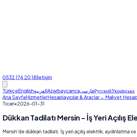
0532 174 20 18
İletişim
Türkçe
English
العربية
Azərbaycanca
فارسی
Русский
Українська
Ana Sayfa
Hizmetler
Hesaplayıcılar & Araçlar
→ Maliyet Hesap
Ticari
•
2026-01-31
Dükkan Tadilatı Mersin - İş Yeri Açılış El
Mersin'de dükkan tadilatı. İş yeri açılış elektrik, aydınlatma ve