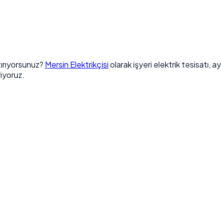
tırıyorsunuz?
Mersin Elektrikçisi
olarak işyeri elektrik tesisatı, 
riyoruz.