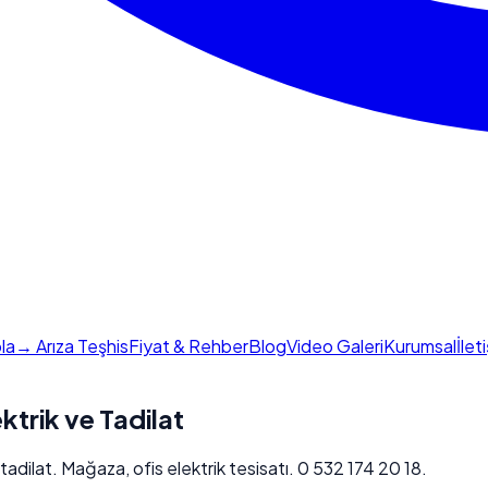
la
→ Arıza Teşhis
Fiyat & Rehber
Blog
Video Galeri
Kurumsal
İlet
ektrik ve Tadilat
 tadilat. Mağaza, ofis elektrik tesisatı. 0 532 174 20 18.