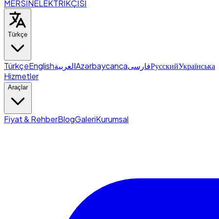
MERSİN
ELEKTRİKÇİSİ
Türkçe
Türkçe
English
العربية
Azərbaycanca
فارسی
Русский
Українська
Hizmetler
Araçlar
Fiyat & Rehber
Blog
Galeri
Kurumsal