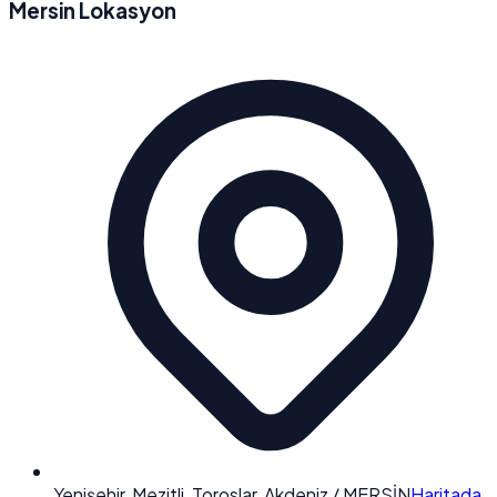
Mersin Lokasyon
Yenişehir, Mezitli, Toroslar, Akdeniz / MERSİN
Haritada