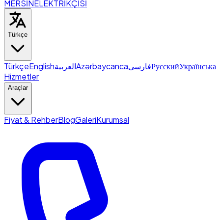
MERSİN
ELEKTRİKÇİSİ
Türkçe
Türkçe
English
العربية
Azərbaycanca
فارسی
Русский
Українська
Hizmetler
Araçlar
Fiyat & Rehber
Blog
Galeri
Kurumsal