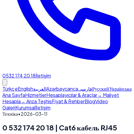
0532 174 20 18
İletişim
Türkçe
English
العربية
Azərbaycanca
فارسی
Русский
Українська
Ana Sayfa
Hizmetler
Hesaplayıcılar & Araçlar
→ Maliyet
Hesapla
→ Arıza Teşhis
Fiyat & Rehber
Blog
Video
Galeri
Kurumsal
İletişim
Техніка
•
2026-03-11
0 532 174 20 18 | Cat6 кабель RJ45