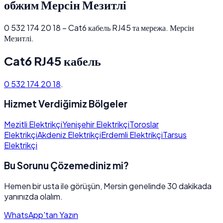
обжим Мерсін Мезитлі
0 532 174 20 18 – Cat6 кабель RJ45 та мережа. Мерсін
Мезитлі.
Cat6 RJ45 кабель
0 532 174 20 18
.
Hizmet Verdiğimiz Bölgeler
Mezitli Elektrikçi
Yenişehir Elektrikçi
Toroslar
Elektrikçi
Akdeniz Elektrikçi
Erdemli Elektrikçi
Tarsus
Elektrikçi
Bu Sorunu Çözemediniz mi?
Hemen bir usta ile görüşün, Mersin genelinde 30 dakikada
yanınızda olalım.
WhatsApp'tan Yazın