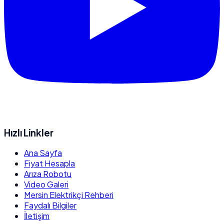
Hızlı Linkler
Ana Sayfa
Fiyat Hesapla
Arıza Robotu
Video Galeri
Mersin Elektrikçi Rehberi
Faydalı Bilgiler
İletişim