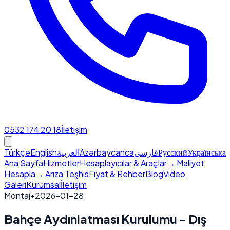
0532 174 20 18
İletişim
Türkçe
English
العربية
Azərbaycanca
فارسی
Русский
Українська
Ana Sayfa
Hizmetler
Hesaplayıcılar & Araçlar
→ Maliyet
Hesapla
→ Arıza Teşhis
Fiyat & Rehber
Blog
Video
Galeri
Kurumsal
İletişim
Montaj
•
2026-01-28
Bahçe Aydınlatması Kurulumu - Dış