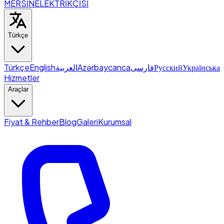
MERSİN
ELEKTRİKÇİSİ
Türkçe
Türkçe
English
العربية
Azərbaycanca
فارسی
Русский
Українська
Hizmetler
Araçlar
Fiyat & Rehber
Blog
Galeri
Kurumsal