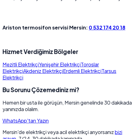
Ariston termosifon servisi Mersin:
0 532 174 20 18
Hizmet Verdiğimiz Bölgeler
Mezitli Elektrikçi
Yenişehir Elektrikçi
Toroslar
Elektrikçi
Akdeniz Elektrikçi
Erdemli Elektrikçi
Tarsus
Elektrikçi
Bu Sorunu Çözemediniz mi?
Hemen bir usta ile görüşün, Mersin genelinde 30 dakikada
yanınızda olalım.
WhatsApp'tan Yazın
Mersin'de elektrikçi veya acil elektrikçi arıyorsanız
bizi
arayın
. 7/24, 30 dakikada kapınızda.