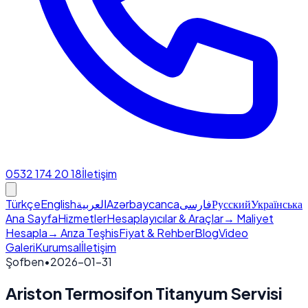
0532 174 20 18
İletişim
Türkçe
English
العربية
Azərbaycanca
فارسی
Русский
Українська
Ana Sayfa
Hizmetler
Hesaplayıcılar & Araçlar
→ Maliyet
Hesapla
→ Arıza Teşhis
Fiyat & Rehber
Blog
Video
Galeri
Kurumsal
İletişim
Şofben
•
2026-01-31
Ariston Termosifon Titanyum Servisi