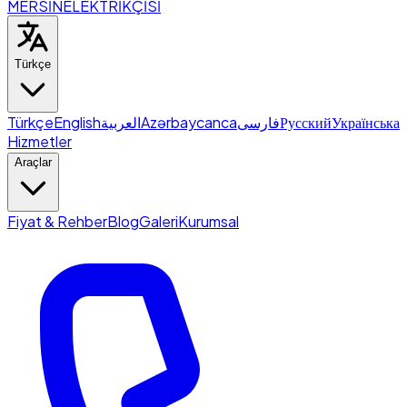
MERSİN
ELEKTRİKÇİSİ
Türkçe
Türkçe
English
العربية
Azərbaycanca
فارسی
Русский
Українська
Hizmetler
Araçlar
Fiyat & Rehber
Blog
Galeri
Kurumsal