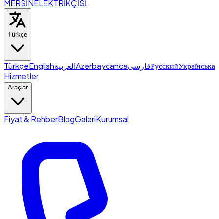
MERSİN
ELEKTRİKÇİSİ
Türkçe
Türkçe
English
العربية
Azərbaycanca
فارسی
Русский
Українська
Hizmetler
Araçlar
Fiyat & Rehber
Blog
Galeri
Kurumsal