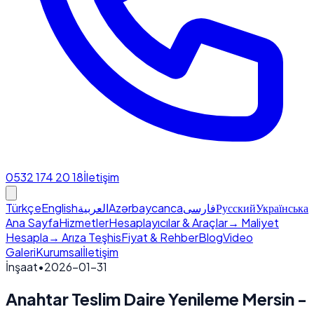
0532 174 20 18
İletişim
Türkçe
English
العربية
Azərbaycanca
فارسی
Русский
Українська
Ana Sayfa
Hizmetler
Hesaplayıcılar & Araçlar
→ Maliyet
Hesapla
→ Arıza Teşhis
Fiyat & Rehber
Blog
Video
Galeri
Kurumsal
İletişim
İnşaat
•
2026-01-31
Anahtar Teslim Daire Yenileme Mersin -