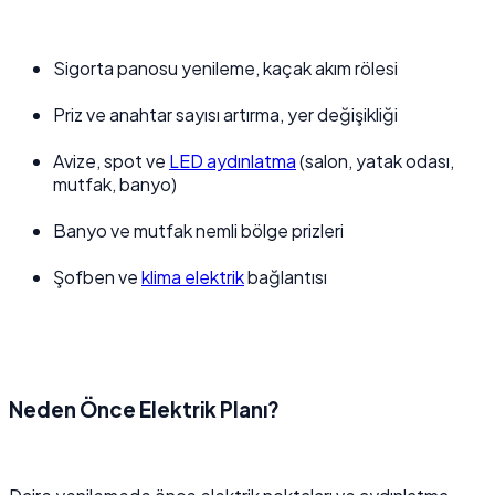
Sigorta panosu yenileme, kaçak akım rölesi
Priz ve anahtar sayısı artırma, yer değişikliği
Avize, spot ve
LED aydınlatma
(salon, yatak odası,
mutfak, banyo)
Banyo ve mutfak nemli bölge prizleri
Şofben ve
klima elektrik
bağlantısı
Neden Önce Elektrik Planı?