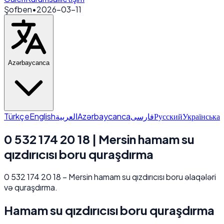
Şofben
•
2026-03-11
Azərbaycanca
Türkçe
English
العربية
Azərbaycanca
فارسی
Русский
Українська
0 532 174 20 18 | Mersin hamam su
qızdırıcısı boru quraşdırma
0 532 174 20 18 – Mersin hamam su qızdırıcısı boru əlaqələri
və quraşdırma.
Hamam su qızdırıcısı boru quraşdırma