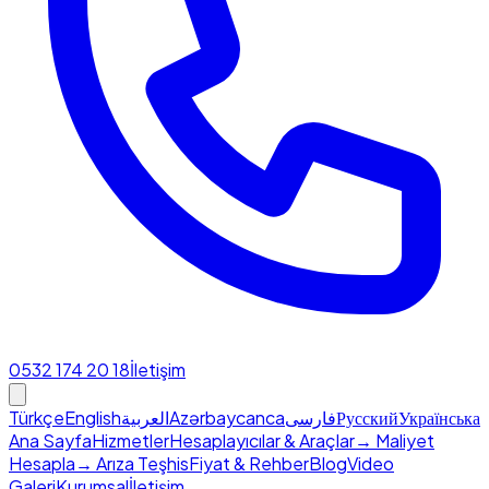
0532 174 20 18
İletişim
Türkçe
English
العربية
Azərbaycanca
فارسی
Русский
Українська
Ana Sayfa
Hizmetler
Hesaplayıcılar & Araçlar
→ Maliyet
Hesapla
→ Arıza Teşhis
Fiyat & Rehber
Blog
Video
Galeri
Kurumsal
İletişim