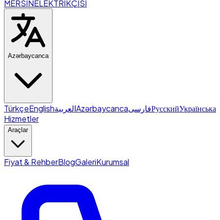
MERSİN
ELEKTRİKÇİSİ
Azərbaycanca
Türkçe
English
العربية
Azərbaycanca
فارسی
Русский
Українська
Hizmetler
Araçlar
Fiyat & Rehber
Blog
Galeri
Kurumsal